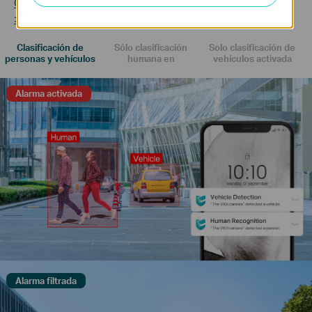
Obtenga más información sobre la tecnología VIGI AI
>>
Clasificación de
Sólo clasificación
Solo clasificación de
personas y vehículos
humana en
vehículos activada
Alarma activada
Alarma filtrada