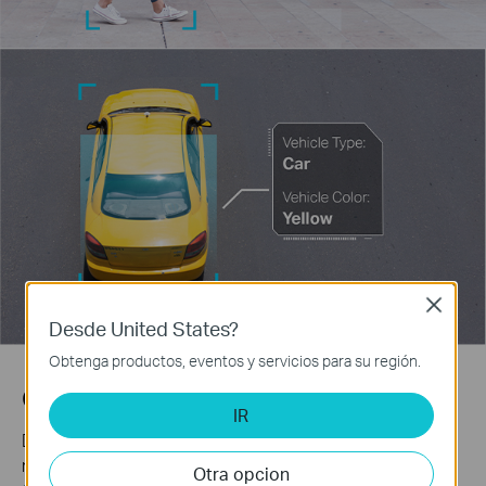
Close
Desde United States?
Obtenga productos, eventos y servicios para su región.
Clasificación de personas y vehículos
IR
Distinga a los humanos y vehículos de otros objetos y
reciba notificaciones de eventos más precisas.
Otra opcion