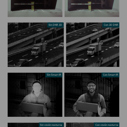
Sin DNR 3D
Con 3D DNR
Sin Smart IR
Con Smart IR
Sin visión nocturna
Con visión nocturna