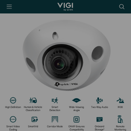
TP-Link, Reliably
Searc
Smart
icon