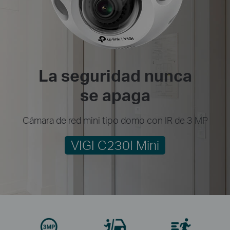
La seguridad nunca
se apaga
Cámara de red mini tipo domo con IR de 3 MP
VIGI C230I Mini