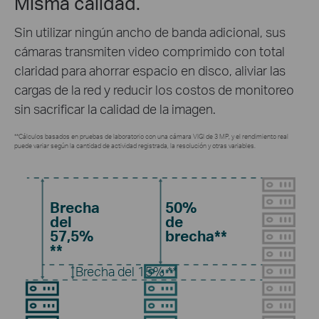
Misma calidad.
Sin utilizar ningún ancho de banda adicional, sus
cámaras transmiten video comprimido con total
claridad para ahorrar espacio en disco, aliviar las
cargas de la red y reducir los costos de monitoreo
sin sacrificar la calidad de la imagen.
**Cálculos basados ​​en pruebas de laboratorio con una cámara VIGI de 3 MP, y el rendimiento real
puede variar según la cantidad de actividad registrada, la resolución y otras variables.
Brecha
50%
del
de
57,5%
brecha**
**
Brecha del 15% **