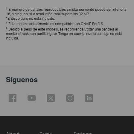
†
El número de canales reproducibles simultáneamente puede ser inferior a
16, o ninguno, si la resolución total supera los 32 MP.
*El disco duro no está incluido.
‡
Este modelo actualmente es compatible con ONVIF Perfil S.
§
Debido al peso de este modelo, se recomienda utilizar una bandeja al
montar el rack con perfil angular. Tenga en cuenta que la bandeja no está
incluida.
Síguenos
About
Press
Partners