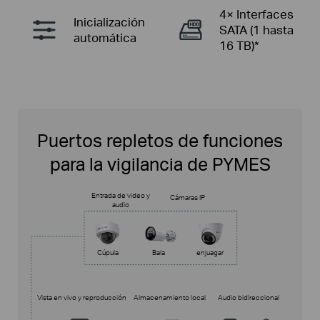
4× Interfaces
Inicialización
SATA
(1 hasta
automática
16 TB)*
Puertos repletos de funciones
para la vigilancia de PYMES
Entrada de video y
Cámaras IP
audio
Cúpula
Bala
enjuagar
Vista en vivo y reproducción
Almacenamiento local
Audio bidireccional