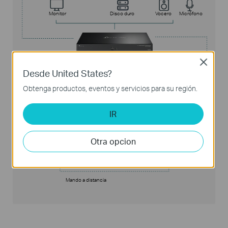
Monitor
Disco duro
Vocero
Micrófono
Close
Desde United States?
Teclado y
Bocina
Obtenga productos, eventos y servicios para su región.
Detector de
Detector de
ratón
Timbre de
humo
infrarrojos
alarma
Alarma en
Control local
Alarma fuera
IR
Otra opcion
Internet
Web
Software para PC
APLICACIÓN
Mando a distancia