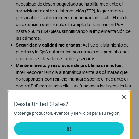
necesidad de desempaquetado se habilita mediante el
aprovisionamiento sin intervención (ZTP), lo que ahorra
personal de TI al no requerir configuración in situ. El modo
de extensión con un solo clic amplía la transmisión PoE
hasta 250 m (820 pies), simplificando la implementación de
las cámaras.
Seguridad y calidad mejoradas
: Active el aislamiento de
puertos y la QoS automática con un solo clic para obtener
operaciones de vídeo estables y seguras.
Mantenimiento y resolución de problemas remotos
:
IntelliRecover reinicia automáticamente las cámaras que
no responden, con reinicio manual disponible mediante el
control PoE con un solo clic. Las funciones incluyen alertas
de cámara sin conexión, acceso a registros, pruebas de
Close
cableado y herramientas integradas de resolución de
Desde United States?
problemas. La función de topología inteligente muestra
Obtenga productos, eventos y servicios para su región.
visualmente los dispositivos y cámaras de red, lo que ayuda
a los administradores de TI a identificar y resolver
rápidamente los problemas de conexión de un vistazo.
IR