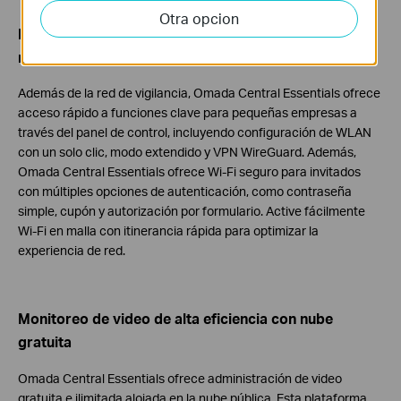
Otra opcion
Redes fáciles de usar para pequeñas empresas con
nube gratuita
Además de la red de vigilancia, Omada Central Essentials ofrece
acceso rápido a funciones clave para pequeñas empresas a
través del panel de control, incluyendo configuración de WLAN
con un solo clic, modo extendido y VPN WireGuard. Además,
Omada Central Essentials ofrece Wi-Fi seguro para invitados
con múltiples opciones de autenticación, como contraseña
simple, cupón y autorización por formulario. Active fácilmente
Wi-Fi en malla con itinerancia rápida para optimizar la
experiencia de red.
Monitoreo de video de alta eficiencia con nube
gratuita
Omada Central Essentials ofrece administración de video
gratuita e ilimitada alojada en la nube pública. Esta plataforma