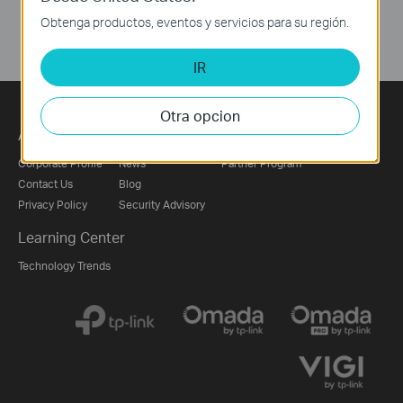
Obtenga productos, eventos y servicios para su región.
IR
Otra opcion
About
Press
Partners
Corporate Profile
News
Partner Program
Contact Us
Blog
Privacy Policy
Security Advisory
Learning Center
Technology Trends