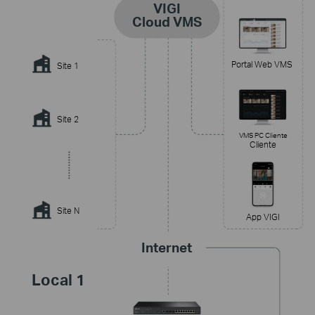
VIGI
Cloud VMS
Portal Web VMS
Site 1
Site 2
VMS PC Cliente
Cliente
Site N
App VIGI
Internet
Local 1