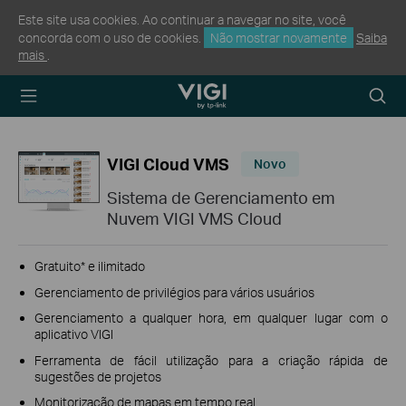
Este site usa cookies. Ao continuar a navegar no site, você
concorda com o uso de cookies.
Não mostrar novamente
Saiba
mais
.
TP-Link, Reliably
Searc
Smart
icon
VIGI Cloud VMS
Novo
Sistema de Gerenciamento em
Nuvem VIGI VMS Cloud
Gratuito* e ilimitado
Gerenciamento de privilégios para vários usuários
Gerenciamento a qualquer hora, em qualquer lugar com o
aplicativo VIGI
Ferramenta de fácil utilização para a criação rápida de
sugestões de projetos
Monitorização de mapas em tempo real