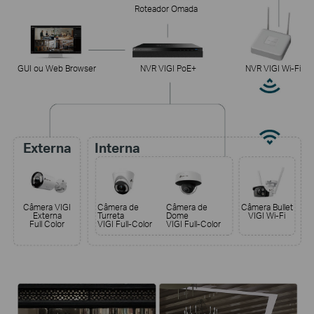
Roteador Omada
GUI ou Web Browser
NVR VIGI PoE+
NVR VIGI Wi-Fi
Externa
Interna
Câmera VIGI
Câmera de
Câmera de
Câmera Bullet
Externa
Turreta
Dome
VIGI Wi-Fi
Full Color
VIGI Full-Color
VIGI Full-Color