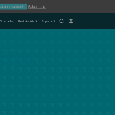
trar novamente
Saiba mais
.
Search
Choose
Omada Pro
Residênciais
Suporte
icon
location