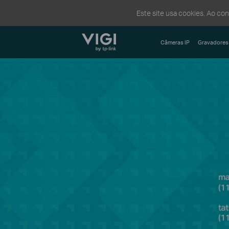
Este site usa cookies. Ao co
TP-Link, Reliably Smart
Câmeras IP
Gravadores