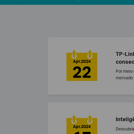
TP-Lin
consec
Apr.2024
22
Por meio 
mercado g
Inteli
Apr.2024
Descubra 