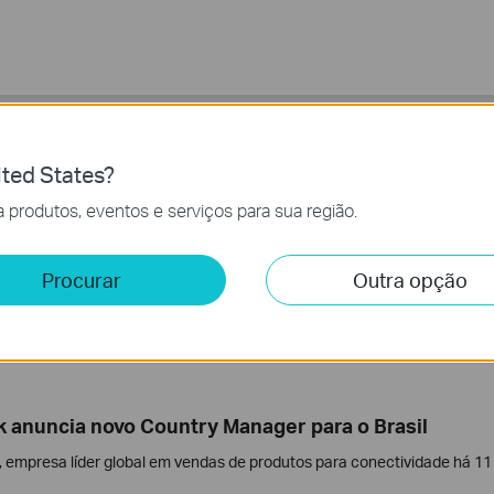
ted States?
k Brasil nomeia novo Diretor de Vendas para Enterp
 produtos, eventos e serviços para sua região.
, empresa líder global em conectividade há 11 anos, anuncia a nomeaç
rprise & SMB, Marcelo Oliveira
Procurar
Outra opção
k anuncia novo Country Manager para o Brasil
, empresa líder global em vendas de produtos para conectividade há 11 