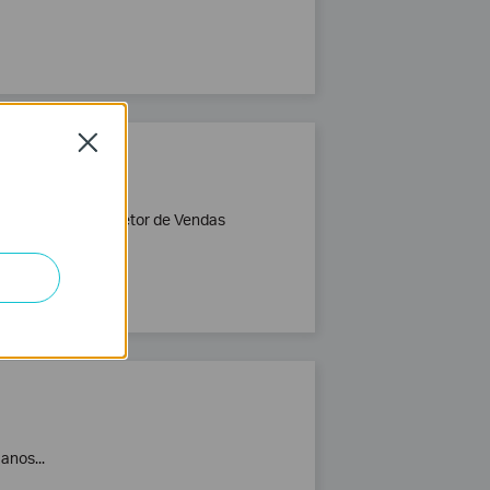
Close
rise & SMB
ão de seu novo Diretor de Vendas
anos...