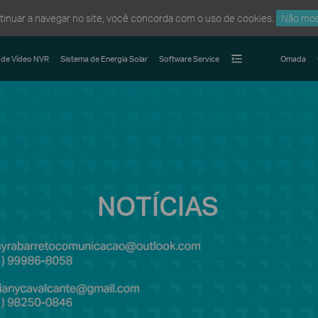
ntinuar a navegar no site, você concorda com o uso de cookies.
Não mos
 de Vídeo NVR
Sistema de Energia Solar
Software Service
Omada
NOTÍCIAS