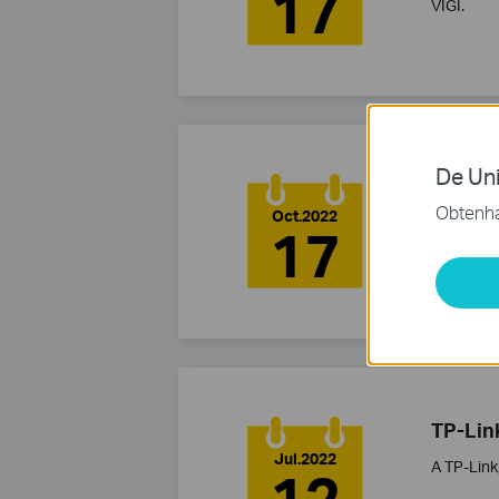
17
VIGI.
De Uni
TP-Lin
Obtenha
Oct.2022
A TP-Link
17
para Ente
TP-Lin
Jul.2022
A TP-Link
12