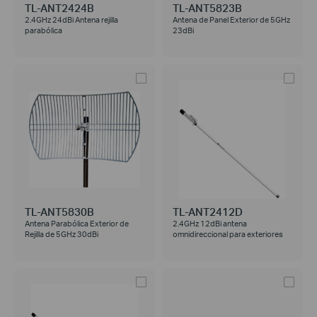
TL-ANT2424B
TL-ANT5823B
2.4GHz 24dBi Antena rejilla
Antena de Panel Exterior de 5GHz
parabólica
23dBi
TL-ANT5830B
TL-ANT2412D
Antena Parabólica Exterior de
2.4GHz 12dBi antena
Rejilla de 5GHz 30dBi
omnidireccional para exteriores