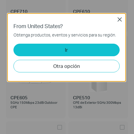
CPE710
CPE610
CPE de Exterior 5GHz AC
5GHz 300Mbps 23dBi Outdoor
Close
867Mbps 23dBi
CPE
From United States?
Obtenga productos, eventos y servicios para su región.
Ir
Otra opción
CPE605
CPE510
5GHz 150Mbps 23dBi Outdoor
CPE de Exterior 5GHz 300Mbps
CPE
13dBi