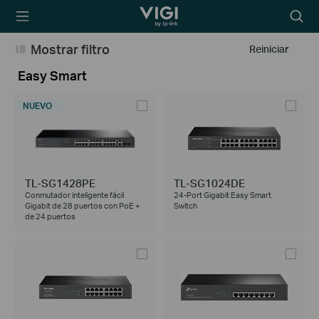
TP-Link, Reliably
Searc
Smart
icon
Mostrar filtro
Reiniciar
Easy Smart
NUEVO
TL-SG1428PE
TL-SG1024DE
Conmutador inteligente fácil
24-Port Gigabit Easy Smart
Gigabit de 28 puertos con PoE +
Switch
de 24 puertos