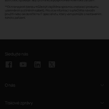
BSS Color, vyžaduje, aby tyto funkce podporovala i klientská zařízení.
**Ochrana proti blesku může být zajištěna správnou instalací produktu,
uzemněním a stíněním kabelů. Pro více informací si přečtěte návod k
použití nebo se obraťte na IT specialistu, který vám pomůže s nastavením
tohoto zařízení.
Sledujte nás
O nás
Tiskové zprávy