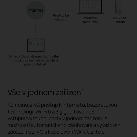
Internet
Přístup ke
Webový
Aplikace
cloudu
prohlížeč
Omada
Omada Cloud-Based Controller
△
(Služby Essentials a Standard
jsou volitelné)
Vše v jednom zařízení
Kombinuje 4G přístup k internetu, bezdrátovou
technologii Wi-Fi 6 a 3 gigabitové PoE
vstupní/výstupní porty v jednom zařízení, s
možností automatického zálohování a vyvažování
zátěže mezi 4G a kabelovým WAN. Užijte si