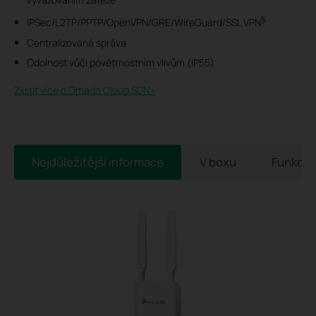
§
IPSec/L2TP/PPTP/OpenVPN/GRE/WireGuard/SSL VPN
Centralizovaná správa
Odolnost vůči povětrnostním vlivům (IP55)
Zjistit více o Omada Cloud SDN>​
Nejdůležitější informace
V boxu
Funkce 