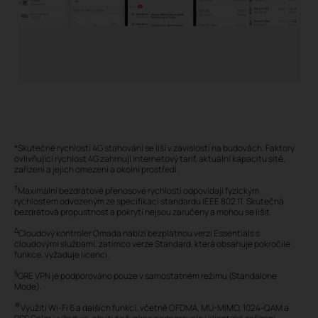
*Skutečné rychlosti 4G stahování se liší v závislosti na budovách. Faktory
ovlivňující rychlost 4G zahrnují internetový tarif, aktuální kapacitu sítě,
zařízení a jejich omezení a okolní prostředí.
†
Maximální bezdrátové přenosové rychlosti odpovídají fyzickým
rychlostem odvozeným ze specifikací standardu IEEE 802.11. Skutečná
bezdrátová propustnost a pokrytí nejsou zaručeny a mohou se lišit.
Δ
Cloudový kontroler Omada nabízí bezplatnou verzi Essentials s
cloudovými službami, zatímco verze Standard, která obsahuje pokročilé
funkce, vyžaduje licenci.
§
GRE VPN je podporováno pouze v samostatném režimu (Standalone
Mode).
#
Využití Wi-Fi 6 a dalších funkcí, včetně OFDMA, MU-MIMO, 1024-QAM a