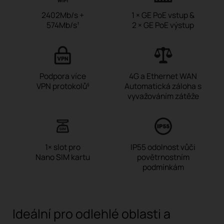
2402Mb/s +
1 × GE PoE vstup &
574Mb/s
2 × GE PoE výstup
†
Podpora více
4G a Ethernet WAN
VPN protokolů
Automatická záloha s
§
vyvažováním zátěže
1× slot pro
IP55 odolnost vůči
Nano SIM kartu
povětrnostním
podmínkám
Ideální pro odlehlé oblasti a