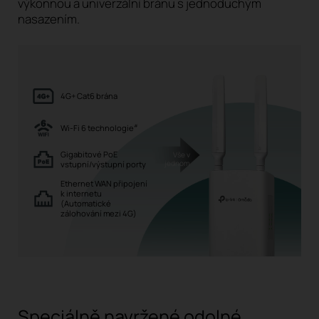
výkonnou a univerzální bránu s jednoduchým
nasazením.
4G+ Cat6 brána
Wi-Fi 6 technologie
#
Gigabitové PoE
Vše v
jednom
vstupní/výstupní porty
Ethernet WAN připojení
k internetu
(Automatické
zálohování mezi 4G)
Speciálně navržené odolné