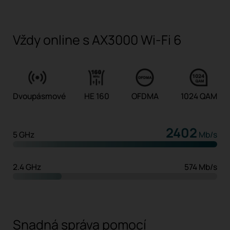
Vždy online s AX3000 Wi-Fi 6
Dvoupásmové
HE 160
OFDMA
1024 QAM
2402
5 GHz
Mb/s
2.4 GHz
574 Mb/s
Snadná správa pomocí