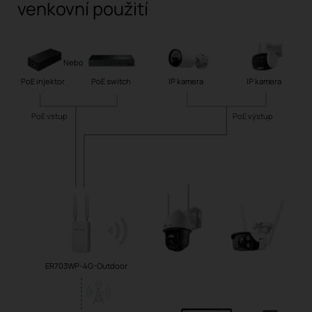
venkovní použití
Nebo
PoE injektor
PoE switch
IP kamera
IP kamera
PoE vstup
PoE výstup
ER703WP-4G-Outdoor