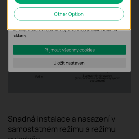
Soubory cookie pro nám umožňují analyzovat vaše aktivity na
našich webových stránkách za účelem zlepšení a přizpůsobení
Other Option
jejich funkčnosti.
Marketingové soubory cookie mohou prostřednictvím našich
webových stránek nastavit, aby se vám zobrazovali relevantní
reklamy.
Přijmout všechny cookies
nebo
nebo
Uložit nastavení
Stejnosměrné
Solární
PoE injektor
PoE switch
napájení
napájecí
systém
Stejnosměrné napájení
PoE In
(Kompatibilní se solárním napájecím
systémem)
Snadná instalace a nasazení v
samostatném
režimu a režimu