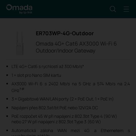
ER703WP-4G-Outdoor
Omada 4G+ Cat6 AX3000 Wi-Fi 6
Outdoor/Indoor Gateway
LTE 4G+ Cat6 s rychlostí až 300 Mb/s*
1 × slot pro Nano SIM kartu
AX3000 Wi-Fi 6 s 2402 Mb/s na 5 GHz a 574 Mb/s na 2.4
†#
GHz
3 × Gigabitové WAN/LAN porty (2 × PoE Out, 1 × PoE In)
Napájení přes 802.3at/bt PoE nebo 12V/2A DC
PoE rozpočet 45 W při napájení z 802.3bt Type 4 (90 W)
nebo 27 W při napájení z 802.3bt Type 3 (60 W)
Automatická záloha WAN mezi 4G a Ethernetem s
vyvažováním zátěže