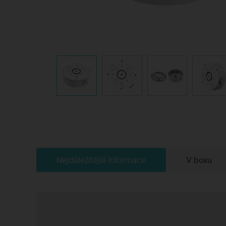
Nejdůležitější informace
V boxu