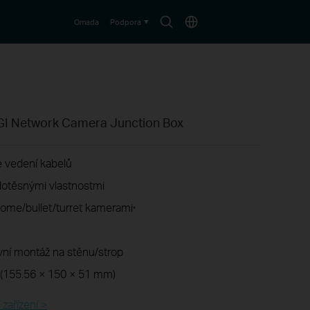
Search
Choose
Omada
Podpora
icon
location
GI Network Camera Junction Box
é vedení kabelů
dotěsnými vlastnostmi
dome/bullet/turret kamerami
*
vní montáž na stěnu/strop
n (155.56 × 150 × 51 mm)
ařízení >​