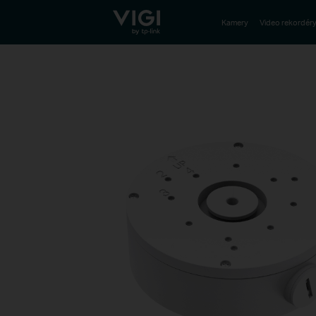
TP-Link, Reliably Smart
Kamery
Video rekordér