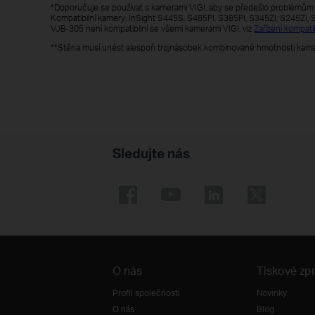
*Doporučuje se používat s kamerami VIGI, aby se předešlo problémům s k
Kompatibilní kamery: InSight S445S, S485PI, S385PI, S345ZI, S245ZI, 
VJB-305 není kompatibilní se všemi kamerami VIGI, viz
Zařízení kompatib
**Stěna musí unést alespoň trojnásobek kombinované hmotnosti kamer
Sledujte nás
O nás
Tiskové zp
Profil společnosti
Novinky
O nás
Blog