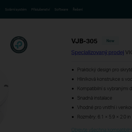
y
Solární systém
Příslušenství
Software
Řešení
VJB-305
New
Specializovaný prodej
VI
Praktický design pro skryt
Hliníková konstrukce s vo
Kompatibilní s vybranými 
Snadná instalace
Vhodné pro vnitřní i venko
Rozměry: 6.1 × 5.9 × 2.0 i
Objevte všechna kompatibilní z