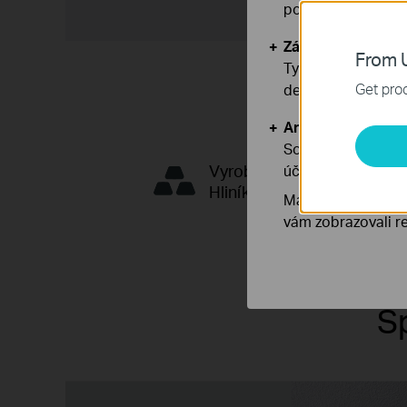
používáním našich
Základní cookies
From U
Tyto cookies jsou
Get prod
deaktivovat.
Analytické a mar
Soubory cookie pr
Vyrobeno z
účelem zlepšení a 
Hliníku
Marketingové soub
vám zobrazovali re
S