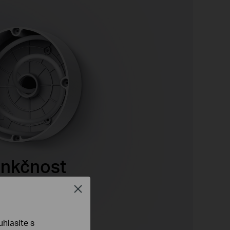
funkčnost
Close
hlasíte s