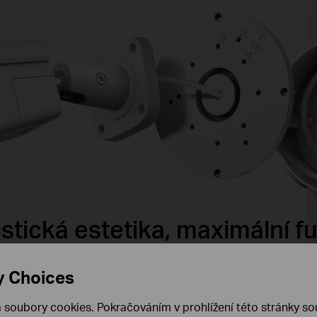
stická estetika, maximální 
Rozvodná skříňka pro síťové kamery VIGI
y Choices
VJB-305
 soubory cookies. Pokračováním v prohlížení této stránky sou