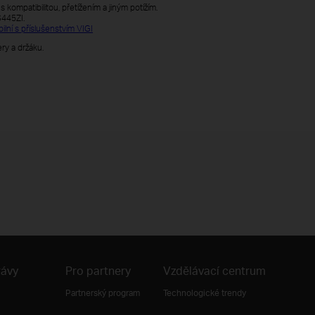
ompatibilitou, přetížením a jiným potížím.
S445ZI.
ilní s příslušenstvím VIGI
y a držáku.
rávy
Pro partnery
Vzdělávací centrum
Partnerský program
Technologické trendy