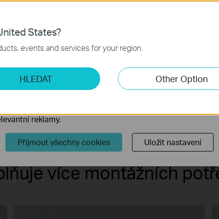
 cookies.
Již nezobrazovat
Zjistit více
.
nited States?
 nezbytné pro fungování webových stránek a nelze je ve vaši
ucts, events and services for your region.
ketingové cookies
HLEDAT
Other Option
o nám umožňují analyzovat vaše aktivity na našich webových
Elegantní
Voděodolný
přizpůsobení jejich funkčnosti.
skrytí
Design
ory cookie mohou prostřednictvím našich webových stránek 
Kabelů
levantní reklamy.
Přijmout všechny cookies
Uložit nastavení
plňuje více montážních potř