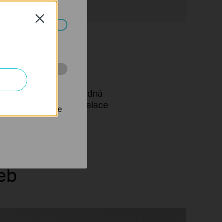
Close
ch systémech
 stránkách za
Snadná
Instalace
nastavit, aby se
eb