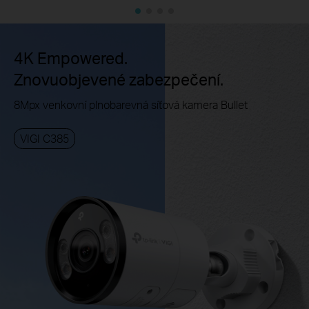
4K Empowered.
Znovuobjevené zabezpečení.
8Mpx venkovní plnobarevná síťová kamera Bullet
VIGI C385