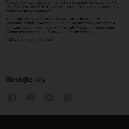
†
Výpočty vycházejí z laboratorního testování s použitím 3Mpx kamery VIGI a
skutečný výkon se může lišit v závislosti na množství zaznamenané aktivity,
rozlišení a dalších proměnných.
*Kódování dlaždic je v režimu H.265 automaticky povoleno, pokud
horizontální rozlišení překročí 2688. Pokud NVR třetí strany nepodporuje
kódování dlaždic, nemůže režim H.265 povolit. Pro dosažení optimálního
výkonu doporučujeme používat NVR VIGI s kamerami VIGI.
**SD karta není součástí balení.
Sledujte nás