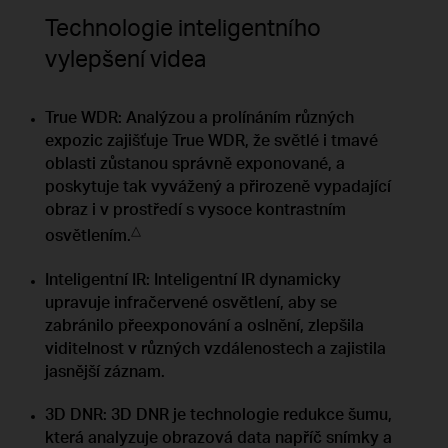
Technologie inteligentního
vylepšení videa
True WDR: Analýzou a prolínáním různých
expozic zajišťuje True WDR, že světlé i tmavé
oblasti zůstanou správně exponované, a
poskytuje tak vyvážený a přirozeně vypadající
obraz i v prostředí s vysoce kontrastním
△
osvětlením.
Inteligentní IR: Inteligentní IR dynamicky
upravuje infračervené osvětlení, aby se
zabránilo přeexponování a oslnění, zlepšila
viditelnost v různých vzdálenostech a zajistila
jasnější záznam.
3D DNR: 3D DNR je technologie redukce šumu,
která analyzuje obrazová data napříč snímky a