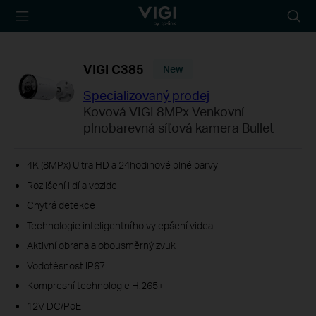
TP-Link, Reliably
Searc
Smart
icon
VIGI C385
New
Specializovaný prodej
Kovová VIGI 8MPx Venkovní
plnobarevná síťová kamera Bullet
4K (8MPx) Ultra HD a 24hodinové plné barvy
Rozlišení lidí a vozidel
Chytrá detekce
Technologie inteligentního vylepšení videa
Aktivní obrana a obousměrný zvuk
Vodotěsnost IP67
Kompresní technologie H.265+
12V DC/PoE