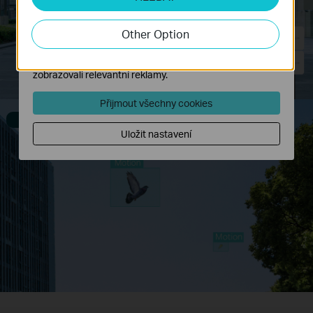
aktivity na našich webových stránkách za účelem
zlepšení a přizpůsobení jejich funkčnosti.
Other Option
Marketingové soubory cookie mohou prostřednictvím
našich webových stránek nastavit, aby se vám
zobrazovali relevantní reklamy.
Přijmout všechny cookies
Filtrováno alarmem
Uložit nastavení