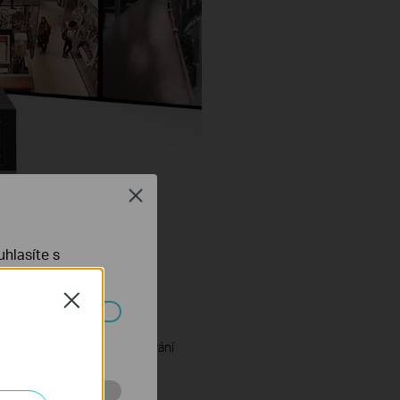
Close
hlasíte s
Close
ch systémech
Synchronní přehrávání
†
8 kanálů