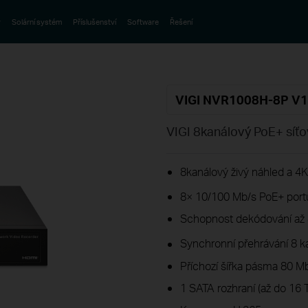
y
Solární systém
Příslušenství
Software
Řešení
VIGI NVR1008H-8P V1
VIGI 8kanálový PoE+ síťo
8kanálový živý náhled a 4
8× 10/100 Mb/s PoE+ port
Schopnost dekódování až 8
Synchronní přehrávání 8 k
Příchozí šířka pásma 80 M
1 SATA rozhraní (až do 16 T