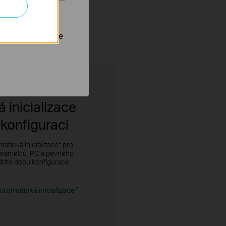
 stránkách za
1 SATA
(až do 16 TB)*
nastavit, aby se
 inicializace
 konfiguraci
matická inicializace“ pro
parametrů IPC a pevného
átíte dobu konfigurace.
utomatická inicializace“