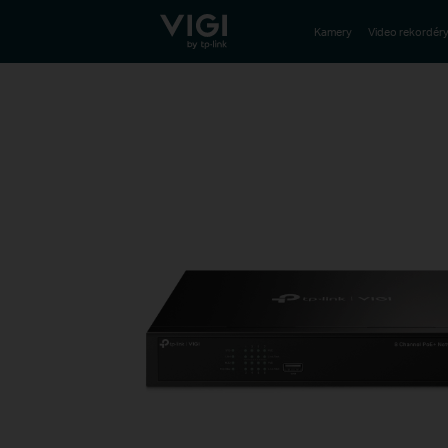
TP-Link, Reliably Smart
Kamery
Video rekordér