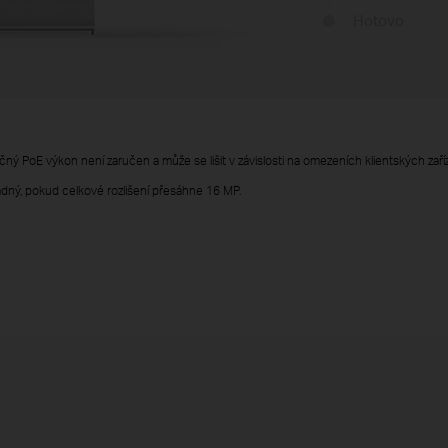
Hotovo
ý PoE výkon není zaručen a může se lišit v závislosti na omezeních klientských zaříz
ný, pokud celkové rozlišení přesáhne 16 MP.