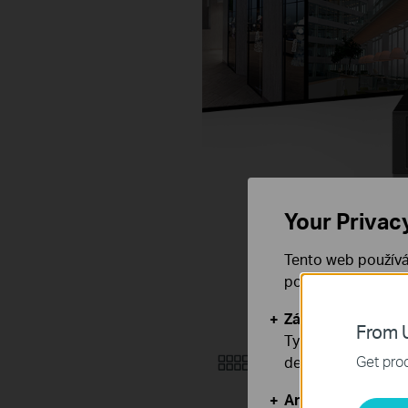
Your Privac
Tento web používá
používáním našich
Základní cookies
From U
Tyto cookies jsou
8kanálový
Get prod
deaktivovat.
živý náhled
Analytické a mar