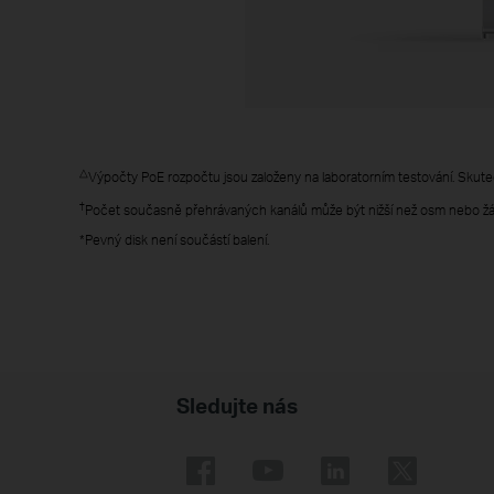
△
Výpočty PoE rozpočtu jsou založeny na laboratorním testování. Skutečn
†
Počet současně přehrávaných kanálů může být nižší než osm nebo žád
*Pevný disk není součástí balení.
Sledujte nás