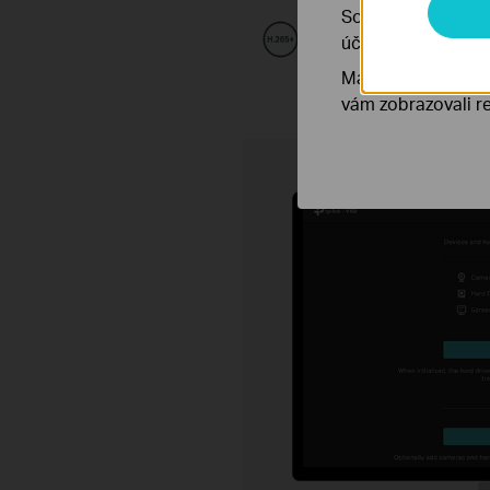
Soubory cookie pr
Inteligentní kódování
účelem zlepšení a 
videa
Marketingové soub
vám zobrazovali re