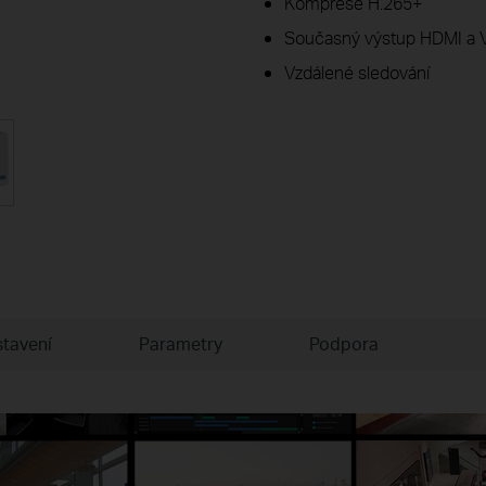
Komprese H.265+
Současný výstup HDMI a
Vzdálené sledování
stavení
Parametry
Podpora