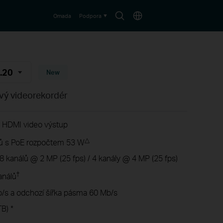
Search
Choose
Omada
Podpora
icon
location
.20
New
vý videorekordér
K HDMI video výstup
△
ů s PoE rozpočtem 53 W
 kanálů @ 2 MP (25 fps) / 4 kanály @ 4 MP (25 fps)
†
análů
b/s a odchozí šířka pásma 60 Mb/s
B) *