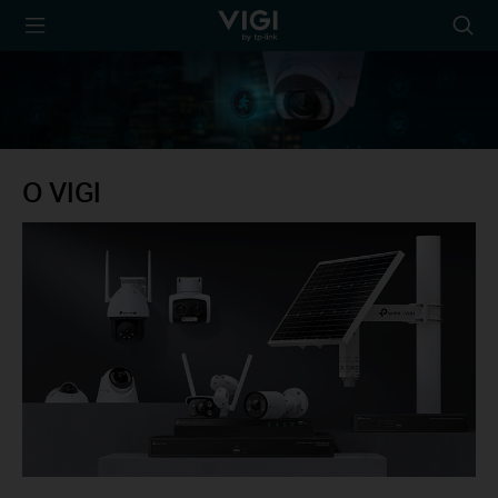
TP-Link, Reliably
Searc
Smart
icon
O VIGI