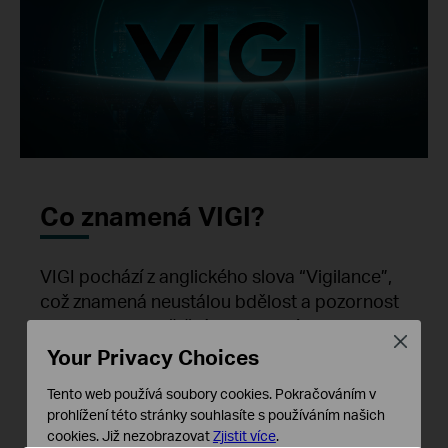
Co znamená VIGI?
VIGI pochází z anglického slova “Vigilance”,
což znamená neustálou bdělost a pozornost
nezbytnou k zajištění prostor. Název
Close
demonstruje naše závazky poskytovat
Your Privacy Choices
trvalou, strukturovanou ostražitost s
Tento web používá soubory cookies. Pokračováním v
profesionálním a spolehlivým přístupem k
prohlížení této stránky souhlasíte s používáním našich
zabezpečení.
cookies.
Již nezobrazovat
Zjistit více
.