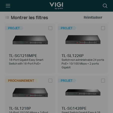
TP-Link, Reliably
Searc
Smart
icon
Montrer les filtres
Réinitialiser
PROJET
PROJET
TL-SG1218MPE
TL-SL1226P
18-Port Gigabit Easy Smart
Switch non administrable 24 ports
Switch with 16-Port PoE+
PoE+ 10/100 Mbps + 2 ports
Gigabit
PROCHAINEMENT
PROJET
TL-SL1218P
TL-SG1428PE
16-Port 10/100 Mbps + 2-Port
Smart Switch Gigabit Easy à 28