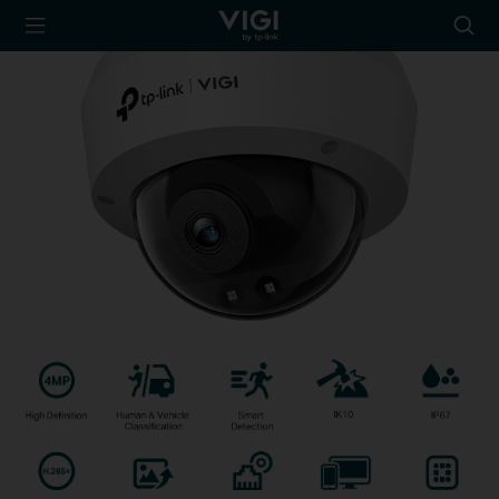
TP-Link, Reliably
Searc
Smart
icon