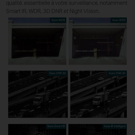
qualité, essentielle à votre surveillance, notamment
Smart IR, WDR, 3D DNR et Night Vision.
Sans WDR
Avec WDR
Sans DNR 3D
Avec DNR 3D
Sans Smart IR
Avec IR intelligent