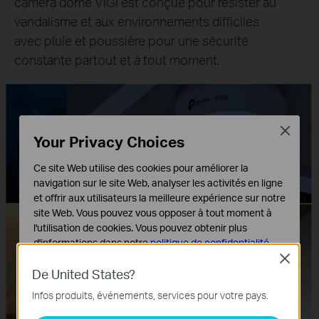
caméra dôme VIGI est conçue pour résister au
vandalisme et aux environnements difficiles
avec pluie et poussière pour une sécurité
constante partout et à tout moment.
Close
Your Privacy Choices
Ce site Web utilise des cookies pour améliorer la
Conception étanche IP67
navigation sur le site Web, analyser les activités en ligne
et offrir aux utilisateurs la meilleure expérience sur notre
site Web. Vous pouvez vous opposer à tout moment à
l'utilisation de cookies. Vous pouvez obtenir plus
d'informations dans notre
politique de confidentialité
.
Close
Cookies basiques
De United States?
IK10
Ces cookies sont nécessaires au fonctionnement du
Infos produits, événements, services pour votre pays.
site Web et ne peuvent pas être désactivés dans vos
résistant au vandalisme
systèmes.