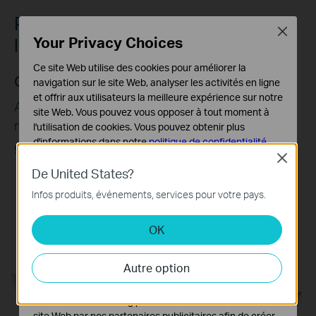
Pas besoin de vérifier de longues
Close
Your Privacy Choices
listes de compatibilité.
Ce site Web utilise des cookies pour améliorer la
ONVIF garantit la compatibilité
navigation sur le site Web, analyser les activités en ligne
et offrir aux utilisateurs la meilleure expérience sur notre
Ajoutez facilement des IPC de VIGI et d'autres
site Web. Vous pouvez vous opposer à tout moment à
marques pour établir un réseau puissant et varié
l'utilisation de cookies. Vous pouvez obtenir plus
△
d'informations dans notre
politique de confidentialité
.
grâce à une compatibilité sans obstacle.
Close
Cookies basiques
De United States?
Ces cookies sont nécessaires au fonctionnement du
Infos produits, événements, services pour votre pays.
site Web et ne peuvent pas être désactivés dans vos
systèmes.
OK
Cookies d'analyse et marketing
Les cookies d'analyse nous permettent d'analyser vos
Autre option
activités sur notre site Web pour améliorer et ajuster les
fonctionnalités de notre site Web.
Les cookies marketing peuvent être définis via notre
site Web par nos partenaires publicitaires afin de créer