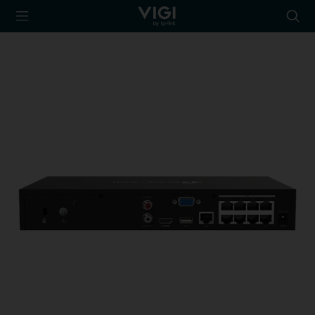
TP-Link, Reliably
Searc
Smart
icon