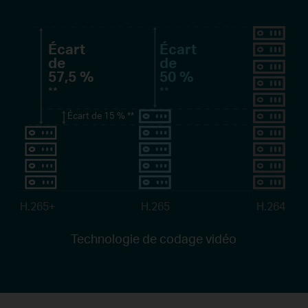
Écart
Écart
de
de
57,5 %
50 %
**
**
Écart de 15 %
**
H.265+
H.265
H.264
Technologie de codage vidéo