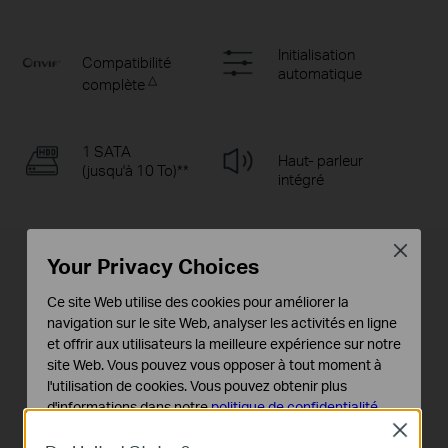
Initialisation
Compatibilité
automatique
△
complète
1 SATA
Haut- parleur
(jusqu'à 10 To)**
intégré
Close
Your Privacy Choices
Installation simple du disque dur**
Ce site Web utilise des cookies pour améliorer la
navigation sur le site Web, analyser les activités en ligne
1.
Appuyez et maintenez le
2.
Appuyez sur le disque
et offrir aux utilisateurs la meilleure expérience sur notre
loquet du capot latéral
dur pour l'insérer dans
site Web. Vous pouvez vous opposer à tout moment à
pour retirer le capot
l'emplacement du
l'utilisation de cookies. Vous pouvez obtenir plus
latéral.
disque dur.
d'informations dans notre
politique de confidentialité
.
Close
Cookies basiques