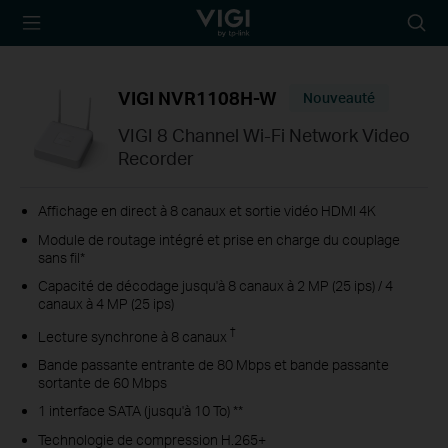
TP-Link, Reliably
Searc
Smart
icon
VIGI NVR1108H-W
Nouveauté
VIGI 8 Channel Wi-Fi Network Video
Recorder
Affichage en direct à 8 canaux et sortie vidéo HDMI 4K
Module de routage intégré et prise en charge du couplage
sans fil*
Capacité de décodage jusqu'à 8 canaux à 2 MP (25 ips) / 4
canaux à 4 MP (25 ips)
†
Lecture synchrone à 8 canaux
Bande passante entrante de 80 Mbps et bande passante
sortante de 60 Mbps
1 interface SATA (jusqu'à 10 To) **
Technologie de compression H.265+