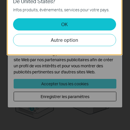
De United States?
Ces cookies sont nécessaires au fonctionnement du
Infos produits, événements, services pour votre pays.
site Web et ne peuvent pas être désactivés dans vos
systèmes.
OK
Cookies d'analyse et marketing
Les cookies d'analyse nous permettent d'analyser vos
Autre option
activités sur notre site Web pour améliorer et ajuster les
fonctionnalités de notre site Web.
3.
Serrez les vis pour fixer
4.
Réinstaller le couvercle
Les cookies marketing peuvent être définis via notre
le disque dur, en utilisant
latéral.
site Web par nos partenaires publicitaires afin de créer
les trous de vis du
un profil de vos intérêts et pour vous montrer des
disque dur appropriés.
publicités pertinentes sur d'autres sites Web.
Accepter tous les cookies
Enregistrer les paramètres