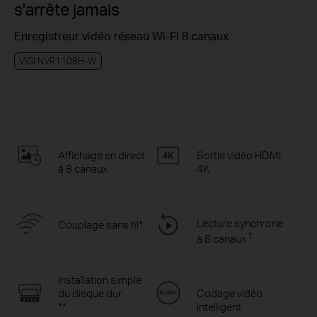
s'arrête jamais
Enregistreur vidéo réseau Wi-Fi 8 canaux
VIGI NVR1108H-W
Affichage en direct
Sortie vidéo HDMI
à 8 canaux
4K
Lecture synchrone
Couplage sans fil*
†
à 8 canaux
Installation simple
du disque dur
Codage vidéo
**
intelligent