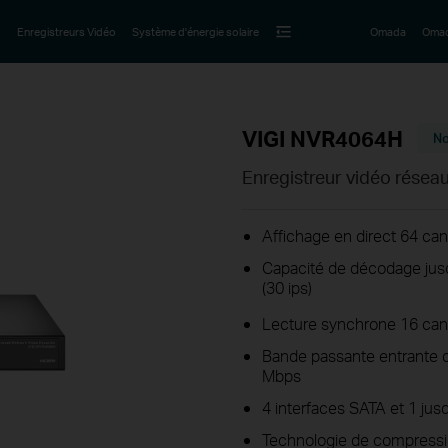
Enregistreurs Vidéo
Système d'énergie solaire
Omada
Omad
VIGI NVR4064H
No
Enregistreur vidéo résea
Affichage en direct 64 ca
Capacité de décodage jusq
(30 ips)
Lecture synchrone 16 ca
Bande passante entrante 
Mbps
4 interfaces SATA et 1 jusq
Technologie de compress