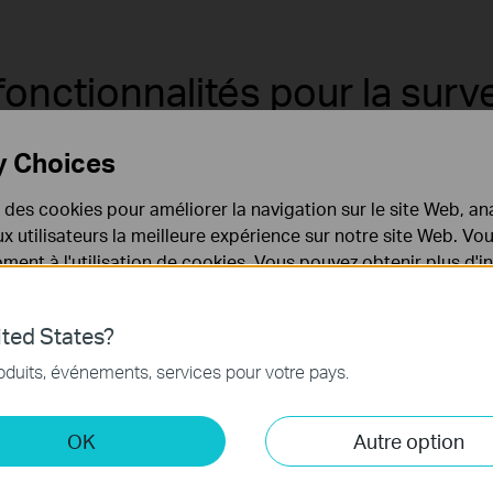
fonctionnalités pour la sur
y Choices
e des cookies pour améliorer la navigation sur le site Web, ana
age en direct et
Stockage local
Audio
 aux utilisateurs la meilleure expérience sur notre site Web. V
lecture
bidirectionnel
ent à l'utilisation de cookies. Vous pouvez obtenir plus d'
 confidentialité
.
Moniteur
Disque dur
Conférencier
Microp
ted States?
nécessaires au fonctionnement du site Web et ne peuvent pa
oduits, événements, services pour votre pays.
.
Inter
 et marketing
OK
Autre option
yse nous permettent d'analyser vos activités sur notre site 
tionnalités de notre site Web.