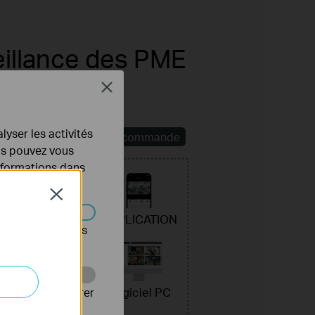
veillance des PME
Close
lyser les activités
Télécommande
ous pouvez vous
informations dans
hone
Close
APPLICATION
s être désactivés
net
Logiciel PC
Web pour améliorer