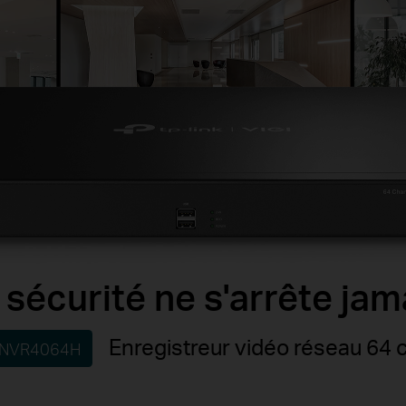
 sécurité ne s'arrête jam
Enregistreur vidéo réseau 64 
 NVR4064H