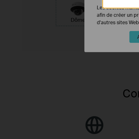
Les cookies market
Détecte
afin de créer un p
de fum
Dôme
d'autres sites Web
Al
m
Con