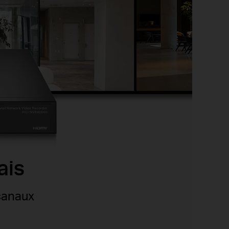
ais
canaux