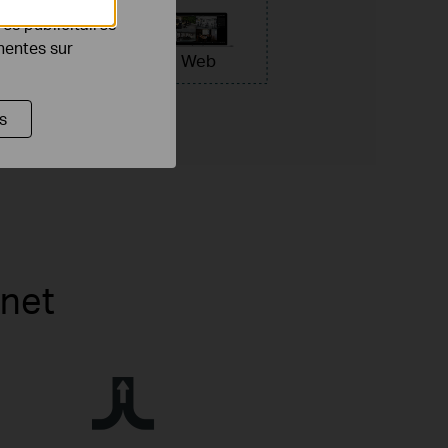
es publicitaires
ette
inentes sur
arme
Web
e
s
rnet