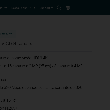
Search
Choisir
a Pro
Réseau pour TPE
Support
icon
le
pays
uveauté
u VIGI 64 canaux
naux et sortie vidéo HDMI 4K
u'à 16 canaux à 2 MP (25 ips) / 8 canaux à 4 MP
†
naux
de 320 Mbps et bande passante sortante de 320
u'à 16 To*
ion H.265+