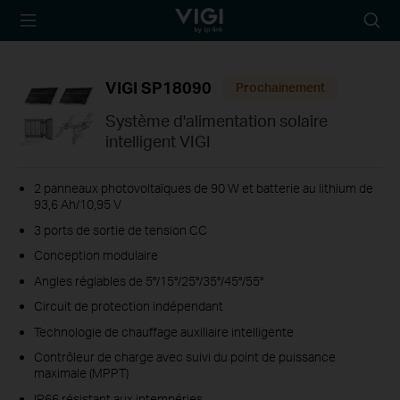
TP-Link, Reliably
Searc
Smart
icon
VIGI SP18090
Prochainement
Système d'alimentation solaire
intelligent VIGI
2 panneaux photovoltaïques de 90 W et batterie au lithium de
93,6 Ah/10,95 V
3 ports de sortie de tension CC
Conception modulaire
Angles réglables de 5°/15°/25°/35°/45°/55°
Circuit de protection indépendant
Technologie de chauffage auxiliaire intelligente
Contrôleur de charge avec suivi du point de puissance
maximale (MPPT)
IP66 résistant aux intempéries