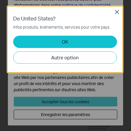
d'informations dans notre
politique de confidentialité
.
Close
Cookies basiques
De United States?
Ces cookies sont nécessaires au fonctionnement du
Infos produits, événements, services pour votre pays.
site Web et ne peuvent pas être désactivés dans vos
systèmes.
OK
Cookies d'analyse et marketing
Les cookies d'analyse nous permettent d'analyser vos
Autre option
activités sur notre site Web pour améliorer et ajuster les
fonctionnalités de notre site Web.
Les cookies marketing peuvent être définis via notre
site Web par nos partenaires publicitaires afin de créer
un profil de vos intérêts et pour vous montrer des
publicités pertinentes sur d'autres sites Web.
Accepter tous les cookies
Enregistrer les paramètres