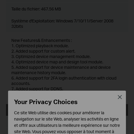
Taille du fichier:
467.56 MB
Système d'Exploitation: Windows 7/10/11/Server 2008
32bits
New Features& Enhancements :
1. Optimized playback module.
2. Added support for custom alert.
3. Optimized device management module.
4. Optimized device map and design tool module.
5. Added support for device maintenance and device
maintenance history module.
6. Added support for 2FA login authentication with cloud
accounts.
7. Added support for DDNS.
8. Optimized multiple levels of site, support up to 10 levels.
Close
Your Privacy Choices
VIGI VMS_1.7.24_64bits
Ce site Web utilise des cookies pour améliorer la
navigation sur le site Web, analyser les activités en ligne
Date de publication:
2024-11-28
et offrir aux utilisateurs la meilleure expérience sur notre
site Web. Vous pouvez vous opposer à tout moment à
Langue:
Multi-langues