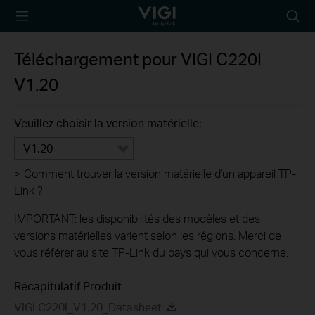
TP-Link, Reliably
Searc
Smart
icon
Téléchargement pour
VIGI C220I
V1.20
Veuillez choisir la version matérielle:
V1.20
>
Comment trouver la version matérielle d'un appareil TP-
Link ?
IMPORTANT: les disponibilités des modèles et des
versions matérielles varient selon les régions. Merci de
vous référer au site TP-Link du pays qui vous concerne.
Récapitulatif Produit
VIGI C220I_V1.20_Datasheet