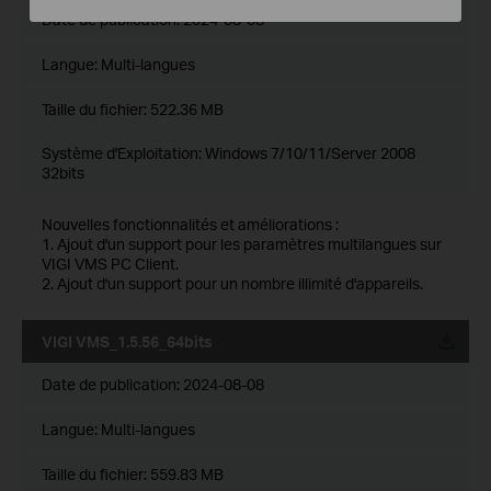
Date de publication:
2024-08-08
Langue:
Multi-langues
Taille du fichier:
522.36 MB
Système d'Exploitation: Windows 7/10/11/Server 2008
32bits
Nouvelles fonctionnalités et améliorations :
1. Ajout d'un support pour les paramètres multilangues sur
VIGI VMS PC Client.
2. Ajout d'un support pour un nombre illimité d'appareils.
VIGI VMS_1.5.56_64bits
Date de publication:
2024-08-08
Langue:
Multi-langues
Taille du fichier:
559.83 MB