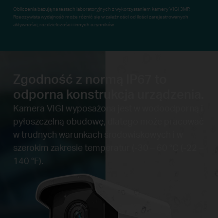
Obliczenia bazują na testach laboratoryjnych z wykorzystaniem kamery VIGI 3MP.
Rzeczywista wydajność może różnić się w zależności od ilości zarejestrowanych
aktywności, rozdzielczości i innych czynników.
Zgodność z normą IP67 to
odporna konstrukcja urządzenia.
Kamera VIGI wyposażona jest w wodoodporną i
pyłoszczelną obudowę, dlatego może pracować
w trudnych warunkach środowiskowych i w
szerokim zakresie temperatur (-30 – 60 °C (-22 –
140 °F).