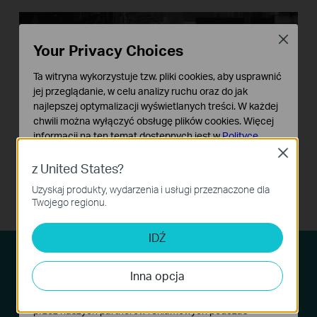
Close
Your Privacy Choices
Ta witryna wykorzystuje tzw. pliki cookies, aby usprawnić
jej przeglądanie, w celu analizy ruchu oraz do jak
najlepszej optymalizacji wyświetlanych treści. W każdej
chwili można wyłączyć obsługę plików cookies. Więcej
informacji na ten temat dostępnych jest w
Polityce
prywatności
Close
15-06-2020 poniedziałek 21:03:15
z United States?
Podstawowe Cookies
Uzyskaj produkty, wydarzenia i usługi przeznaczone dla
Te pliki cookies niezbędne są do poprawnego działania
Widoczność w nocy z VIGI
Twojego regionu.
witryny i nie moga zostać wyłączone.
Cookies dotyczące analizy i marketingu
IDŹ
Analiza - Te pliki Cookies są wykorzystywane w celu
analizy ruchu na naszej stronie, co umożliwia poprawę i
Większa kompresja. Odczuwalna
Inna opcja
dostosowanie wyświetlanych treści.
oszczędność miejsca. Taka
Marketing - Te pliki Cookies mogą być wykorzystywane
sama jakość.
przez naszych partnerów reklamowych podczas