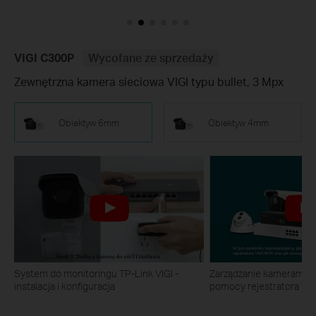
VIGI C300P
Wycofane ze sprzedaży
Zewnętrzna kamera sieciowa VIGI typu bullet, 3 Mpx
Obiektyw 6mm
Obiektyw 4mm
System do monitoringu TP-Link VIGI -
Zarządzanie kamerami TP
instalacja i konfiguracja
pomocy rejestratora VI