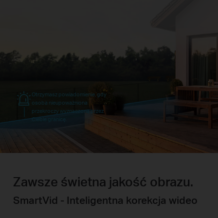
Otrzymasz powiadomienie, gdy
osoba nieupoważniona
przekroczy wyznaczoną przez
Ciebie granicę.
Zawsze świetna jakość obrazu.
SmartVid - Inteligentna korekcja wideo