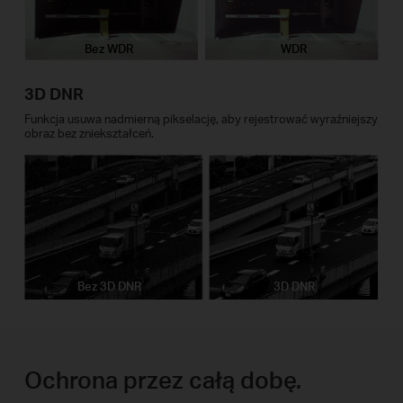
Bez WDR
WDR
3D DNR
Funkcja usuwa nadmierną pikselację, aby rejestrować wyraźniejszy
obraz bez zniekształceń.
Bez 3D DNR
3D DNR
Ochrona przez całą dobę.