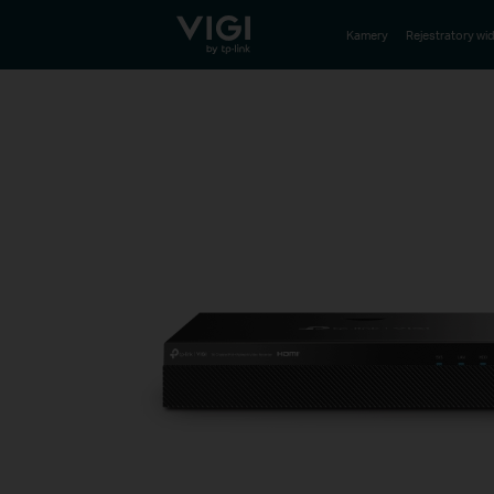
TP-Link, Reliably Smart
Kamery
Rejestratory wi