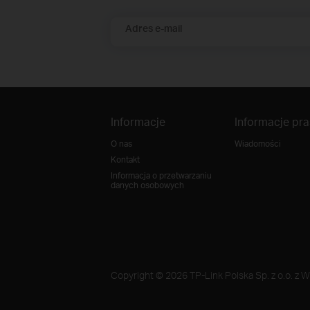
Adres e-mail
Informacje
Informacje pr
O nas
Wiadomości
Kontakt
Informacja o przetwarzaniu
danych osobowych
Copyright © 2026 TP-Link Polska Sp. z o.o. z W