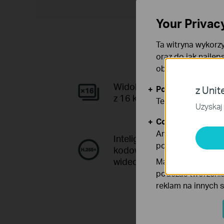
Your Privac
Ta witryna wykorzy
oraz do jak najlep
obsługę plików co
Widok na żywo
Podstawowe Cook
z Unit
z 16 kanałów
Te pliki cookies 
Uzyskaj 
Cookies dotyczące
Analiza - Te pliki
Inteligentne
poprawę i dostoso
kodowanie
wideo
Marketing - Te pl
podczas tworzenia
reklam na innych 