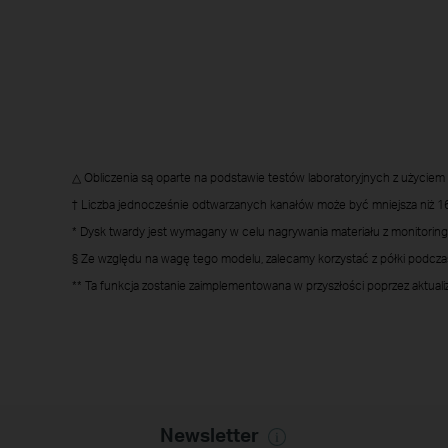
△ Obliczenia są oparte na podstawie testów laboratoryjnych z użyciem 
† Liczba jednocześnie odtwarzanych kanałów może być mniejsza niż 16 l
* Dysk twardy jest wymagany w celu nagrywania materiału z monitoringu 
§ Ze względu na wagę tego modelu, zalecamy korzystać z półki podczas
** Ta funkcja zostanie zaimplementowana w przyszłości poprzez aktual
Newsletter