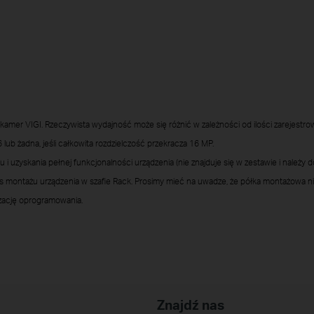
kamer VIGI. Rzeczywista wydajność może się różnić w zależności od ilości zarejestrow
ub żadna, jeśli całkowita rozdzielczość przekracza 16 MP.
i uzyskania pełnej funkcjonalności urządzenia (nie znajduje się w zestawie i należy 
 montażu urządzenia w szafie Rack. Prosimy mieć na uwadze, że półka montażowa nie
izację oprogramowania.
Znajdź nas