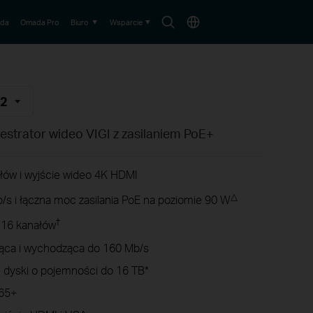
Wyszukaj
Wybierz
da
Omada Pro
Biuro
Wsparcie
lokalizację
V2
estrator wideo VIGI z zasilaniem PoE+
łów i wyjście wideo 4K HDMI
△
s i łączna moc zasilania PoE na poziomie 90 W
†
 16 kanałów
ąca i wychodząca do 160 Mb/s
 dyski o pojemności do 16 TB*
265+