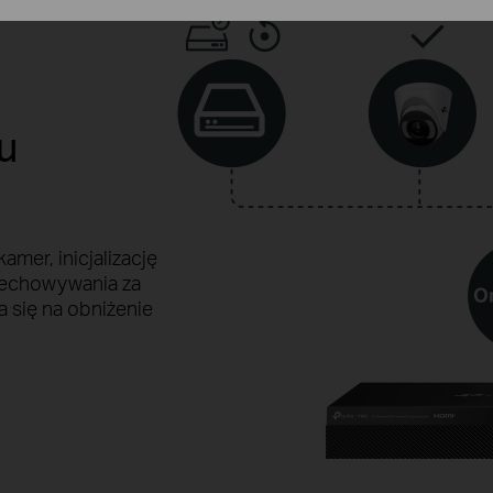
mu
mer, inicjalizację
echowywania za
a się na obniżenie