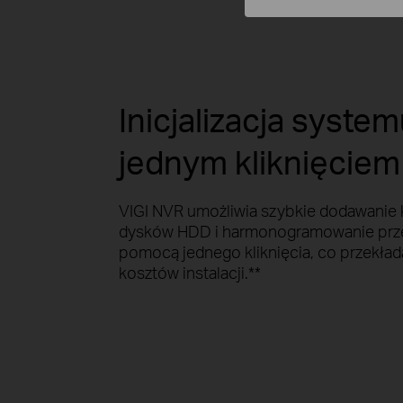
Inicjalizacja syste
jednym kliknięciem
VIGI NVR umożliwia szybkie dodawanie ka
dysków HDD i harmonogramowanie prz
pomocą jednego kliknięcia, co przekład
kosztów instalacji.**