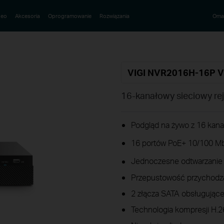
deo
Akcesoria
Oprogramowanie
Rozwiązania
Oma
VIGI NVR2016H-16P 
16-kanałowy sieciowy rej
Podgląd na żywo z 16 kana
16 portów PoE+ 10/100 Mb/
Jednoczesne odtwarzanie
Przepustowość przychodz
2 złącza SATA obsługujące
Technologia kompresji H.