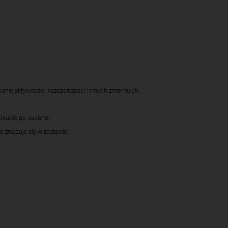
anej aktywności, rozdzielczości i innych zmiennych.
dokupić go osobno).
 znajduje się w zestawie.