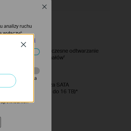
Close
lu analizy ruchu
na wyłączyć
tyce prywatności
Close
Jednoczesne odtwarzanie
16 kanałów
†
ać wyłączone.
onie, co umożliwia
2 złącza SATA
(każde do 16 TB)*
rów reklamowych
 odpowiednich