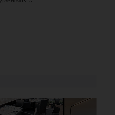
yjście HDMI i VGA