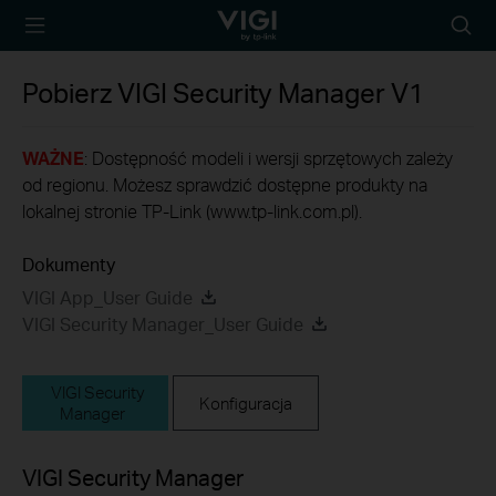
TP-Link, Reliably
Wyszu
Smart
Pobierz
VIGI Security Manager
V1
WAŻNE
: Dostępność modeli i wersji sprzętowych zależy
od regionu. Możesz sprawdzić dostępne produkty na
lokalnej stronie TP-Link (www.tp-link.com.pl).
Dokumenty
VIGI App_User Guide
VIGI Security Manager_User Guide
VIGI Security
Konfiguracja
Manager
VIGI Security Manager