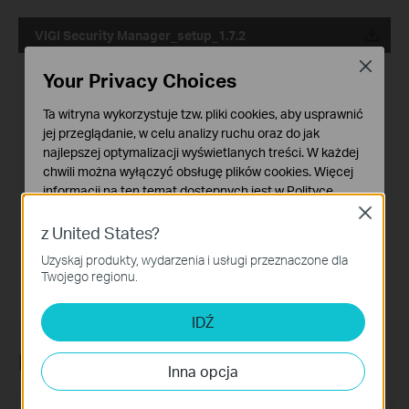
VIGI Security Manager_setup_1.7.2
Close
Data publikacji:
2024-11-28
Your Privacy Choices
Język:
Wielojęzyczne
Ta witryna wykorzystuje tzw. pliki cookies, aby usprawnić
jej przeglądanie, w celu analizy ruchu oraz do jak
Rozmiar pliku:
92.46 MB
najlepszej optymalizacji wyświetlanych treści. W każdej
chwili można wyłączyć obsługę plików cookies. Więcej
System operacyjny: Windows
informacji na ten temat dostępnych jest w
Polityce
prywatności
Close
Optimized the video playing experience on VIGI fisheye
z United States?
camera.
Podstawowe Cookies
Uzyskaj produkty, wydarzenia i usługi przeznaczone dla
Te pliki cookies niezbędne są do poprawnego działania
Twojego regionu.
witryny i nie moga zostać wyłączone.
Cookies dotyczące analizy i marketingu
IDŹ
Analiza - Te pliki Cookies są wykorzystywane w celu
analizy ruchu na naszej stronie, co umożliwia poprawę i
Newsletter
Inna opcja
dostosowanie wyświetlanych treści.
Marketing - Te pliki Cookies mogą być wykorzystywane