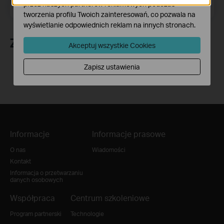
Adres e-mail
przez naszych partnerów reklamowych podczas
Zapisz się
tworzenia profilu Twoich zainteresowań, co pozwala na
wyświetlanie odpowiednich reklam na innych stronach.
Znajdź nas
Akceptuj wszystkie Cookies
Zapisz ustawienia
Informacje
Informacje prasowe
O nas
Wiadomości
Kontakt
Informacja o przetwarzaniu
danych osobowych
Współpraca
Centrum szkoleniowe
Program partnerski
Technologie