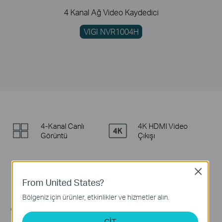
4 Kanal Ağ Video Kaydedici
VIGI NVR1004H
4-Kanal Canlı
4K HDMI Video
Görüntü
Çıkışı
4-Kanal Senkron
Akıllı Video
Close
†
Kodlama
Oynatma
From United States?
Bölgeniz için ürünler, etkinlikler ve hizmetler alın.
Kapsamlı
Otomatik Başlatma
Uyumluluk
GİT