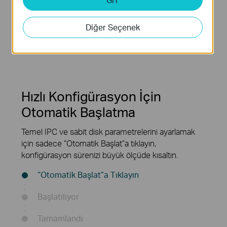
1 SATA
Diğer Seçenek
Akıllı Algılama**
(Yüksekliği 10 TB)*
Hızlı Konfigürasyon İçin
Otomatik Başlatma
Temel IPC ve sabit disk parametrelerini ayarlamak
için sadece “Otomatik Başlat”a tıklayın,
konfigürasyon sürenizi büyük ölçüde kısaltın.
“Otomatik Başlat”a Tıklayın
Başlatılıyor
Tamamlandı