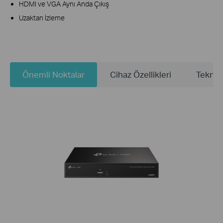
HDMI ve VGA Aynı Anda Çıkış
Uzaktan İzleme
Önemli Noktalar
Cihaz Özellikleri
Teknik 