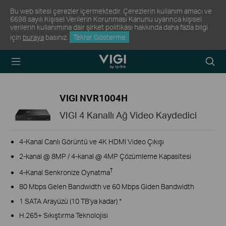
Bu web sitesi çerezler içermektedir. Çerezlerin kullanım amacı ve
6698 sayılı Kişisel Verilerin Korunması Kanunu uyarınca kişisel
verilerin kullanımına dair şirket politikası hakkında daha fazla bilgi
için
buraya
basınız.
Tekrar Gösterme
TP-Link, Reliably
Arama
Smart
Simge
VIGI NVR1004H
VIGI 4 Kanallı Ağ Video Kaydedici
4-Kanal Canlı Görüntü ve 4K HDMI Video Çıkışı
2-kanal @ 8MP / 4-kanal @ 4MP Çözümleme Kapasitesi
†
4-Kanal Senkronize Oynatma
80 Mbps Gelen Bandwidth ve 60 Mbps Giden Bandwidth
1 SATA Arayüzü (10 TB'ya kadar) *
H.265+ Sıkıştırma Teknolojisi