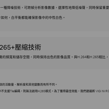
R 是一種降噪技術，可跨幀分析影像數據，選擇性地降低噪聲，同時保留重
件如何，白平衡都能確保影像中的中性白色。
265+壓縮技術
訊所需的頻寬和儲存空間，同時保持出色的影像品質。與H.264和H.265相比，
據記錄的活動量、解析度和其他變數而有所不同。
不支援Tile編碼，則無法啟用H.265模式。為了獲得最佳效能，我們建議將 VIGI NVR 