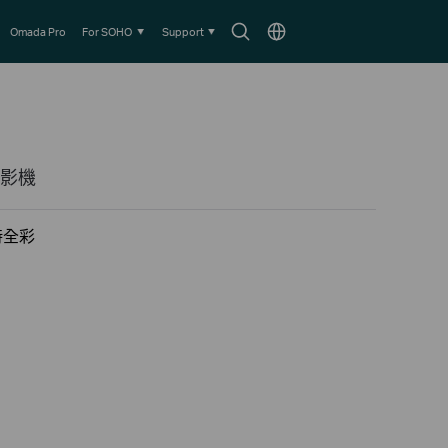
Search
Choose
Omada Pro
For SOHO
Support
icon
location
攝影機
小時全彩