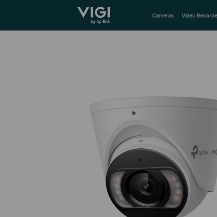
TP-Link, Reliably Smart
Cameras
Video Recorde