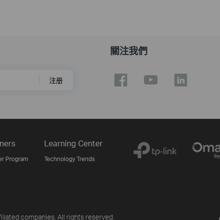
關注我們
注册
ners
Learning Center
er Program
Technology Trends
liated companies. All rights reserved.