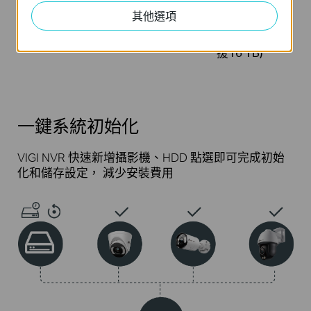
其他選項
2× SATA 介面
一鍵系統初始
(1硬碟最高支
化
援16 TB)*
一鍵系統初始化
VIGI NVR 快速新增攝影機、HDD
點選即可完成初始
化和儲存設定，
減少安裝費用