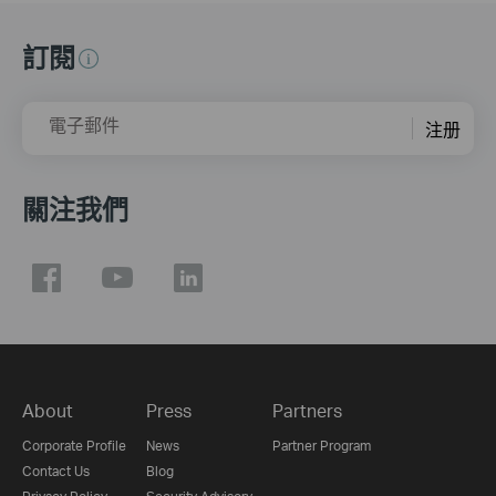
訂閱
電子郵件
注册
關注我們
About
Press
Partners
Corporate Profile
News
Partner Program
Contact Us
Blog