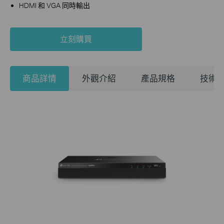
HDMI 和 VGA 同時輸出
立刻購買
商品詳情
外觀介紹
產品規格
技術