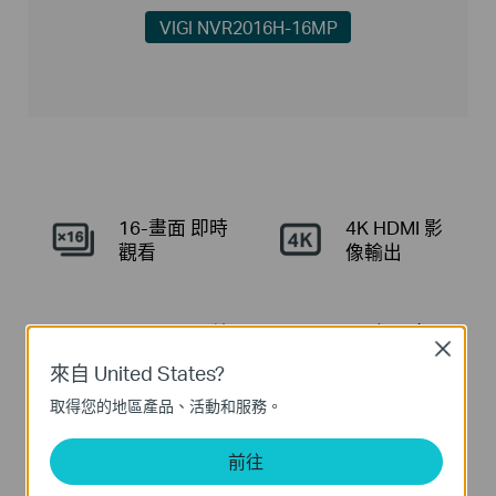
VIGI NVR2016H-16MP
16-畫面
即時
4K HDMI
影
觀看
像輸出
140W PoE
總
16路 同步回
Close
輸出
放
△
†
來自 United States?
取得您的地區產品、活動和服務。
智慧影像編碼
全面相容
‡
前往