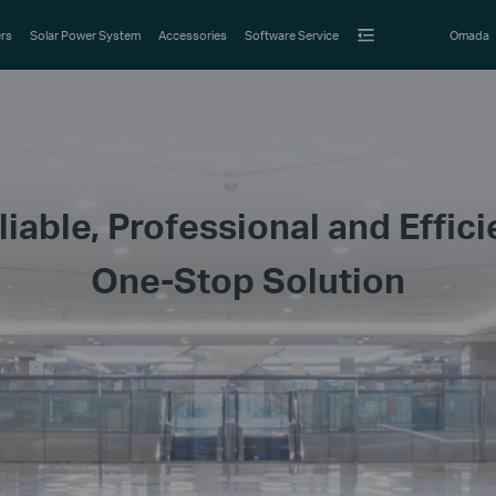
rs
Solar Power System
Accessories
Software Service
Omada
liable, Professional and Effici
One-Stop Solution