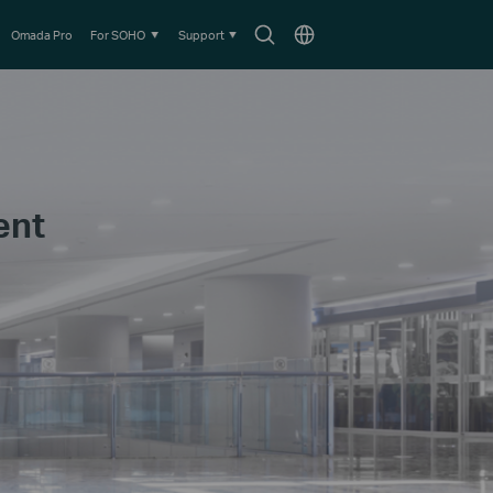
Search
Choose
Omada Pro
For SOHO
Support
icon
location
ent