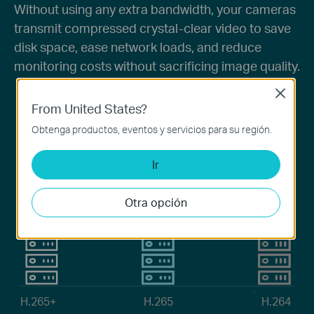
Without using any extra bandwidth, your cameras
transmit compressed crystal-clear video to save
disk space, ease network loads, and reduce
monitoring costs without sacrificing image quality.
Close
From United States?
Obtenga productos, eventos y servicios para su región.
57.5%
50%
Gap**
Gap**
Ir
Otra opción
15%
Gap**
H.265+
H.265
H.264