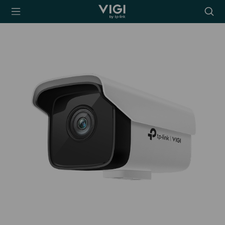
TP-Link, Reliably
Searc
Smart
icon