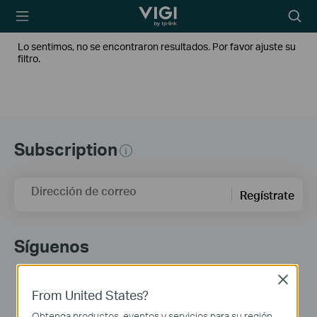
TP-Link, Reliably
Searc
Smart
icon
Lo sentimos, no se encontraron resultados. Por favor ajuste su
filtro.
Subscription
Dirección de correo
Regístrate
Síguenos
Close
From United States?
Obtenga productos, eventos y servicios para su región.