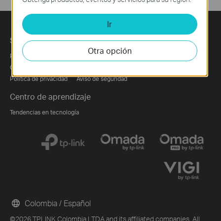
Ir
Sobre nosotros
Prensa
Partners
Otra opción
Perfil corporativo
Noticias
Partner Program
Contáctanos
Blog
Política de privacidad
Aviso de seguridad
Centro de aprendizaje
Tendencias en tecnología
Colombia / Español
©2026 TPLINK Colombia LTDA and its affiliated companies. All