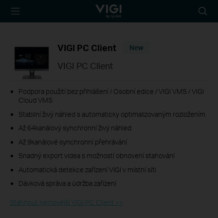
TP-Link, Reliably
Searc
Smart
icon
VIGI PC Client
New
VIGI PC Client
Podpora použití bez přihlášení / Osobní edice / VIGI VMS / VIGI
Cloud VMS
Stabilní živý náhled s automaticky optimalizovaným rozložením
Až 64kanálový synchronní živý náhled
Až 9kanálové synchronní přehrávání
Snadný export videa s možností obnovení stahování
Automatická detekce zařízení VIGI v místní síti
Dávková správa a údržba zařízení
Stáhnout nejnovější VIGI PC Client >>​