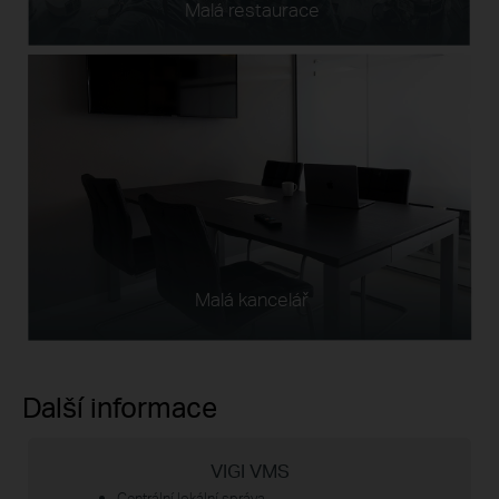
Malá restaurace
Malá kancelář
Další informace
VIGI VMS
Centrální lokální správa