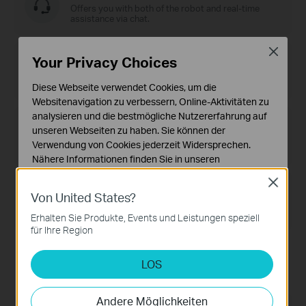
Offers you with both of the robot and real-time
assistance via chat.
Close
Email Support
Your Privacy Choices
Ask for help by Email.
Diese Webseite verwendet Cookies, um die
Websitenavigation zu verbessern, Online-Aktivitäten zu
analysieren und die bestmögliche Nutzererfahrung auf
Phone Support
unseren Webseiten zu haben. Sie können der
Solve your problems over the phone directly.
Verwendung von Cookies jederzeit Widersprechen.
Nähere Informationen finden Sie in unseren
Datenschutzhinweisen
.
Close
Warranty Services
Von United States?
Notwendige Cookies
Obtain Warranty Policy and assistance related to
Diese Cookies sind zur Funktion der Website
product warranties.
Erhalten Sie Produkte, Events und Leistungen speziell
erforderlich und können in Ihren Systemen nicht
für Ihre Region
deaktiviert werden.
Tools
LOS
Analyse- und Marketing-Cookies
Analyse-Cookies ermöglichen es uns, Ihre Aktivitäten
auf unserer Website zu analysieren, um die
Andere Möglichkeiten