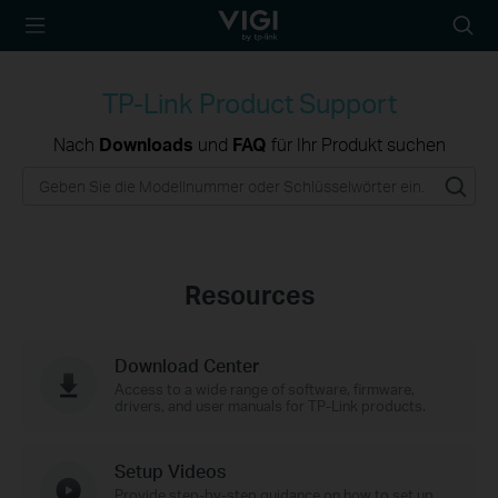
TP-Link, Reliably
Suche
Smart
Symbo
TP-Link Product Support
Nach
Downloads
und
FAQ
für Ihr Produkt suchen
Resources
Download Center
Access to a wide range of software, firmware,
drivers, and user manuals for TP-Link products.
Setup Videos
Provide step-by-step guidance on how to set up