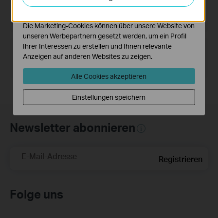
Funktionsweise unserer Website zu verbessern und
VIGI Calculation Tools
anzupassen.
Used for calculating camera parameters, helping to
select desired network cameras in projects.
Die Marketing-Cookies können über unsere Website von
unseren Werbepartnern gesetzt werden, um ein Profil
Ihrer Interessen zu erstellen und Ihnen relevante
TP-Link Emulators
Anzeigen auf anderen Websites zu zeigen.
View the web management interface of our
products.
Alle Cookies akzeptieren
Einstellungen speichern
Newsletter abonnieren
E-Mail-Adresse
Registrieren
Folge uns