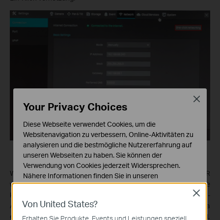
Close
Your Privacy Choices
Diese Webseite verwendet Cookies, um die
Websitenavigation zu verbessern, Online-Aktivitäten zu
analysieren und die bestmögliche Nutzererfahrung auf
unseren Webseiten zu haben. Sie können der
Verwendung von Cookies jederzeit Widersprechen.
Wählen Sie das Gerät, das Sie ändern möchten, und der NVR
Nähere Informationen finden Sie in unseren
weist eine nicht zugewiesene IP-Adresse zu. Auf diese Weise
Datenschutzhinweisen
.
Close
können Sie die IP-Adresse manuell einstellen. Wenn Sie die IP-
Von United States?
Notwendige Cookies
Adresse manuell einstellen möchten, müssen Sie die Kamera
Diese Cookies sind zur Funktion der Website
entfernen und die IP-Adresse ändern, bevor sie hinzugefügt wird.
Erhalten Sie Produkte, Events und Leistungen speziell