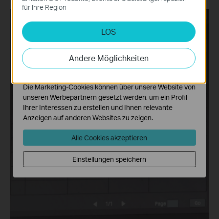
erforderlich und können in Ihren Systemen nicht
für Ihre Region
deaktiviert werden.
LOS
Analyse- und Marketing-Cookies
Analyse-Cookies ermöglichen es uns, Ihre Aktivitäten
auf unserer Website zu analysieren, um die
Andere Möglichkeiten
Funktionsweise unserer Website zu verbessern und
anzupassen.
Die Marketing-Cookies können über unsere Website von
unseren Werbepartnern gesetzt werden, um ein Profil
Ihrer Interessen zu erstellen und Ihnen relevante
Anzeigen auf anderen Websites zu zeigen.
Alle Cookies akzeptieren
Einstellungen speichern