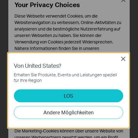
Your Privacy Choices
Diese Webseite verwendet Cookies, um die
Websitenavigation zu verbessern, Online-Aktivitäten zu
analysieren und die bestmögliche Nutzererfahrung auf
unseren Webseiten zu haben. Sie können der
Verwendung von Cookies jederzeit Widersprechen.
Nähere Informationen finden Sie in unseren
Datenschutzhinweisen
.
Close
Von United States?
Notwendige Cookies
Diese Cookies sind zur Funktion der Website
Erhalten Sie Produkte, Events und Leistungen speziell
erforderlich und können in Ihren Systemen nicht
für Ihre Region
deaktiviert werden.
LOS
Analyse- und Marketing-Cookies
Analyse-Cookies ermöglichen es uns, Ihre Aktivitäten
auf unserer Website zu analysieren, um die
Andere Möglichkeiten
Funktionsweise unserer Website zu verbessern und
anzupassen.
Die Marketing-Cookies können über unsere Website von
unseren Werbepartnern gesetzt werden, um ein Profil