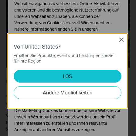
Websitenavigation zu verbessern, Online-Aktivitäten zu
analysieren und die bestmögliche Nutzererfahrung auf
unseren Webseiten zu haben. Sie können der
Verwendung von Cookies jederzeit Widersprechen.
Nähere Informationen finden Sie in unseren
Datenschutzhinweisen
.
Close
Von United States?
Notwendige Cookies
Diese Cookies sind zur Funktion der Website
Erhalten Sie Produkte, Events und Leistungen speziell
erforderlich und können in Ihren Systemen nicht
für Ihre Region
deaktiviert werden.
LOS
Analyse- und Marketing-Cookies
Conclusion
Analyse-Cookies ermöglichen es uns, Ihre Aktivitäten
auf unserer Website zu analysieren, um die
Andere Möglichkeiten
Funktionsweise unserer Website zu verbessern und
You have now learnt how to create and save view on VIGI PC
anzupassen.
client.
Die Marketing-Cookies können über unsere Website von
Get to know more details of each function and configuration
unseren Werbepartnern gesetzt werden, um ein Profil
please go to
Download Center
to download the manual of
Ihrer Interessen zu erstellen und Ihnen relevante
your product.
Anzeigen auf anderen Websites zu zeigen.