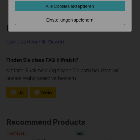
Alle Cookies akzeptieren
Einstellungen speichern
Related FAQs
Cameras Recently Viewed
Finden Sie diese FAQ hilfreich?
Mit Ihrer Rückmeldung tragen Sie dazu bei, dass wir
unsere Webpräsenz verbessern.
Ja
Nein
Recommend Products
HOT BUYS
NEU