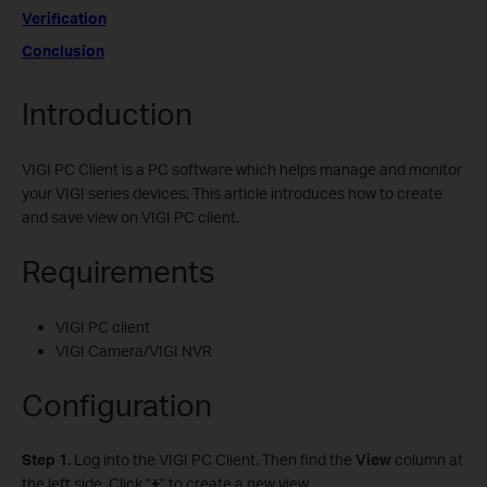
Verification
Conclusion
Introduction
VIGI PC Client is a PC software which helps manage and monitor
your VIGI series devices. This article introduces how to create
and save view on VIGI PC client.
Requirements
VIGI PC client
VIGI Camera/VIGI NVR
Configuration
S
tep 1.
Log into the VIGI PC Client. Then find the
View
column at
the left side. Click “
+
” to create a new view.