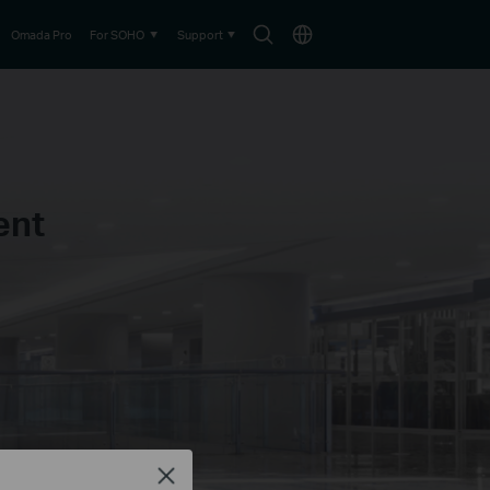
Search
Choose
Omada Pro
For SOHO
Support
icon
location
ent
Close