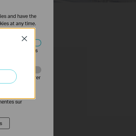
ties and have the
kies at any time.
Close
s être désactivés
Web pour améliorer
es publicitaires
inentes sur
s