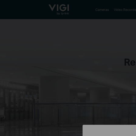
TP-Link, Reliably Smart
Cameras
Video Recorde
Re