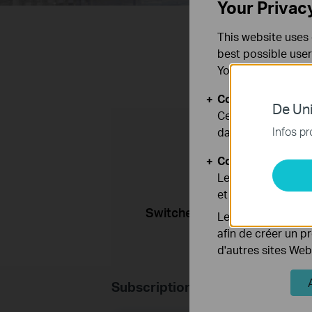
Your Privac
This website uses 
best possible user
You can find more
Cookies basiques
De Uni
Ces cookies sont 
Infos pr
dans vos systèmes
Cookies d'analyse
Les cookies d'anal
et ajuster les fonc
Switches for Surveillance
Les cookies market
afin de créer un p
d'autres sites Web
Subscription