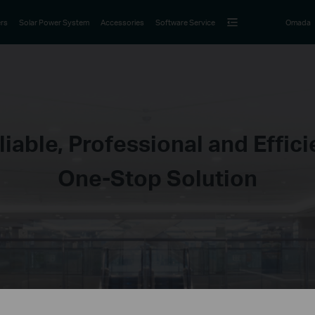
rs
Solar Power System
Accessories
Software Service
Omada
liable, Professional and Effici
One-Stop Solution