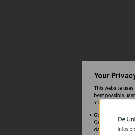
Your Privac
This website uses 
best possible user
You can find more
Cookies basiques
De Uni
Ces cookies sont 
Infos pr
dans vos systèmes