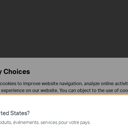
y Choices
cookies to improve website navigation, analyze online activi
 experience on our website. You can object to the use of coo
 information in our
privacy policy
.
Don’t show again
ted States?
nécessaires au fonctionnement du site Web et ne peuvent pa
oduits, événements, services pour votre pays.
.