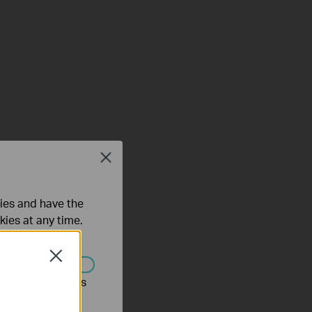
Close
ties and have the
kies at any time.
Close
s être désactivés