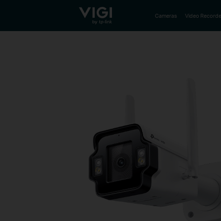
TP-Link, Reliably Smart
Cameras
Video Recorde