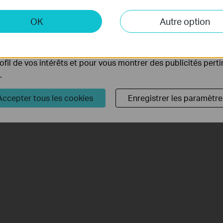
 et marketing
OK
Autre option
yse nous permettent d'analyser vos activités sur notre site 
tionnalités de notre site Web.
ing peuvent être définis via notre site Web par nos partenair
rofil de vos intérêts et pour vous montrer des publicités pert
.
Accepter tous les cookies
Enregistrer les paramètre