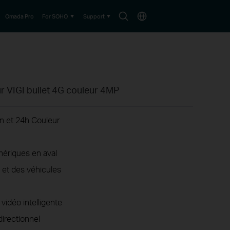
Search
Choose
Omada Pro
For SOHO
Support
icon
location
r VIGI bullet 4G couleur 4MP
n et 24h Couleur
hériques en aval
 et des véhicules
vidéo intelligente
directionnel