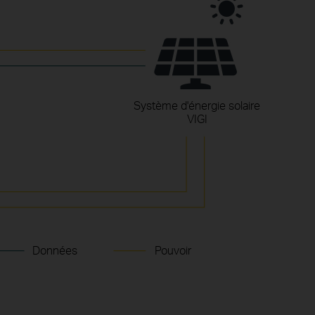
Système d'énergie solaire
VIGI
3 ports LAN
pour 3 appareils en aval
Données
Pouvoir