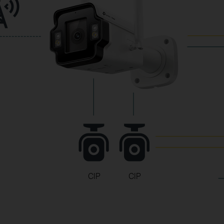
InSight S345
InSight S345-4G
InSight S385PI
360°
Couverture complète
avec 3 caméras
CIP
CIP