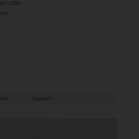
ion H.265+
ries
ions
Support