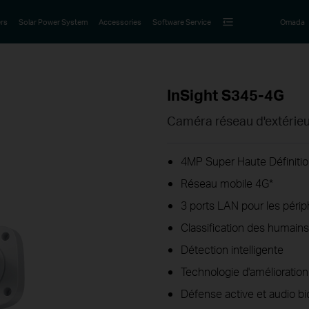
rs
Solar Power System
Accessories
Software Service
Omada
InSight S345-4G
Caméra réseau d'extérieu
4MP Super Haute Définitio
Réseau mobile 4G*
3 ports LAN pour les périp
Classification des humains
Détection intelligente
Technologie d'amélioration 
Défense active et audio bi