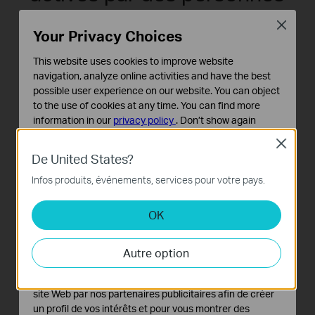
ou des véhicules, se
Close
Your Privacy Choices
révèlent davantage dans
This website uses cookies to improve website
l'obscurité totale.
navigation, analyze online activities and have the best
possible user experience on our website. You can object
Dans l'obscurité totale, sans aucun éclairage, les lumières
to the use of cookies at any time. You can find more
infrarouges blanches intelligentes de VIGI s'activent
information in our
privacy policy
.
Don’t show again
automatiquement en blanc dès qu'elles détectent des
Close
Cookies basiques
personnes ou des véhicules, offrant ainsi une imagerie
De United States?
Ces cookies sont nécessaires au fonctionnement du
couleur éclatante tout en dissuadant les intrus.
site Web et ne peuvent pas être désactivés dans vos
Infos produits, événements, services pour votre pays.
systèmes.
Lumière infrarouge allumée
OK
Cookies d'analyse et marketing
Les cookies d'analyse nous permettent d'analyser vos
activités sur notre site Web pour améliorer et ajuster les
Autre option
fonctionnalités de notre site Web.
Les cookies marketing peuvent être définis via notre
site Web par nos partenaires publicitaires afin de créer
un profil de vos intérêts et pour vous montrer des