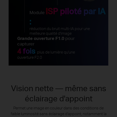
ISP piloté par IA
Module
:
réduction du bruit multi-IA pour une
meilleure qualité d'image
Grande ouverture F1.0
pour
capturer
4 fois
plus de lumière qu'une
ouverture F2.0
Vision nette — même sans
éclairage d'appoint
Permet une image en couleur dans des conditions de
faible luminosité sans éclairage d'appoint, notamment la