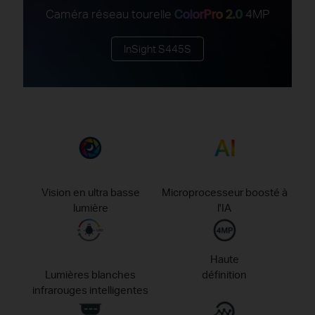
Caméra réseau tourelle
ColorPro 2.0
4MP
InSight S445S
Vision en ultra basse
Microprocesseur boosté à
lumière
l'IA
Haute
Lumières blanches
définition
infrarouges intelligentes