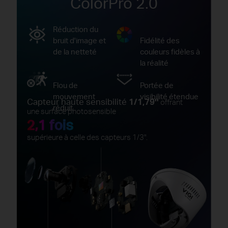
ColorPro 2.0
Réduction du
bruit d'image et
Fidélité des
de la netteté
couleurs fidèles à
la réalité
Flou de
Portée de
mouvement
visibilité étendue
Capteur haute sensibilité
1/1,79''
offrant
réduit
une surface photosensible
2,1 fois
supérieure à celle des capteurs 1/3".