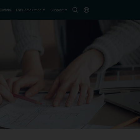
Search
Choose
Omada
For Home Office
Support
icon
location