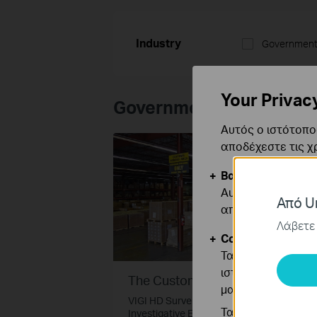
Industry
Governmen
Your Privac
Government
Αυτός ο ιστότοπος
αποδέχεστε τις χ
Βασικά Cookies
Αυτά τα cookie εί
Από Un
απενεργοποιηθού
Λάβετε 
Cookies Ανάλυση
Τα cookie ανάλυσ
ιστότοπό μας για
The Customs Department
μας.
VIGI HD Surveillance Solution Enhances
Τα διαφημιστικά 
Investigative Efficiency and Credibility for