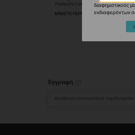
Thailand’s Customs Department
διαφημιστικούς μ
ενδιαφερόντων σα
ΜΆΘΕΤΕ ΠΕΡΙΣΣΌΤΕΡΑ
Εγγραφή
Διεύθυνση ηλεκτρονικού ταχυδρομείου