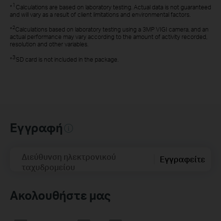
1
*
Calculations are based on laboratory testing. Actual data is not guaranteed
and will vary as a result of client limitations and environmental factors.
2
*
Calculations based on laboratory testing using a 3MP VIGI camera, and an
actual performance may vary according to the amount of activity recorded,
resolution and other variables.
3
*
SD card is not included in the package.
Εγγραφή
Διεύθυνση ηλεκτρονικού
Εγγραφείτε
ταχυδρομείου
Ακολουθήστε μας