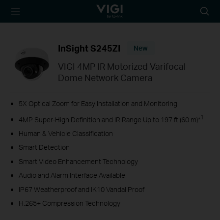
TP-Link, Reliably
Searc
Smart
icon
InSight S245ZI
New
VIGI 4MP IR Motorized Varifocal
Dome Network Camera
5X Optical Zoom for Easy Installation and Monitoring
1
4MP Super-High Definition and IR Range Up to 197 ft (60 m)*
Human & Vehicle Classification
Smart Detection
Smart Video Enhancement Technology
Audio and Alarm Interface Available
IP67 Weatherproof and IK10 Vandal Proof
H.265+ Compression Technology