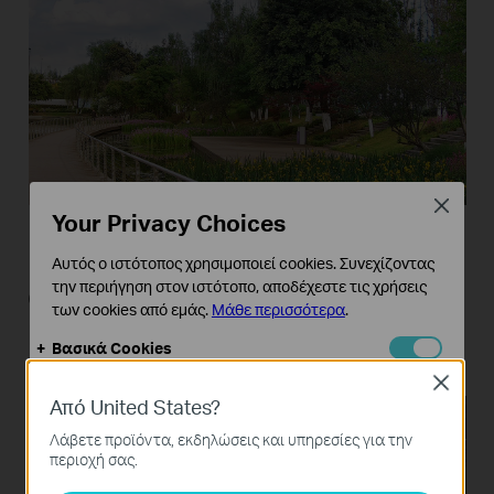
Close
Your Privacy Choices
Αυτός ο ιστότοπος χρησιμοποιεί cookies. Συνεχίζοντας
την περιήγηση στον ιστότοπο, αποδέχεστε τις χρήσεις
Outstanding Zooming
των cookies από εμάς.
Μάθε περισσότερα
.
Performance
Βασικά Cookies
Αυτά τα cookie είναι απαραίτητα για τη λειτουργία του
Close
ιστότοπου και δεν μπορούν να απενεργοποιηθούν στα
Από United States?
συστήματά σας.
Λάβετε προϊόντα, εκδηλώσεις και υπηρεσίες για την
Cookies Ανάλυσης και Μάρκετινγκ
περιοχή σας.
Τα cookie ανάλυσης μας δίνουν τη δυνατότητα να