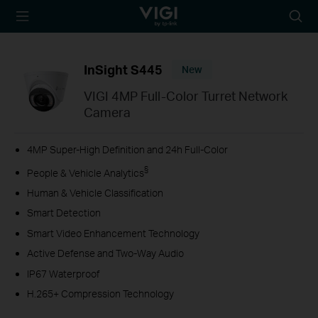
TP-Link, Reliably
Searc
Smart
icon
InSight S445
New
VIGI 4MP Full-Color Turret Network
Camera
4MP Super-High Definition and 24h Full-Color
§
People & Vehicle Analytics
Human & Vehicle Classification
Smart Detection
Smart Video Enhancement Technology
Active Defense and Two-Way Audio
IP67 Waterproof
H.265+ Compression Technology