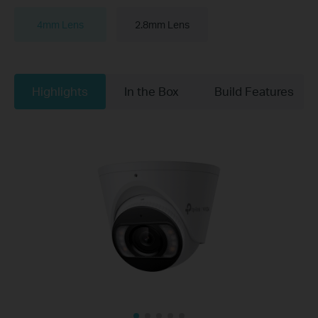
4mm Lens
2.8mm Lens
Highlights
In the Box
Build Features