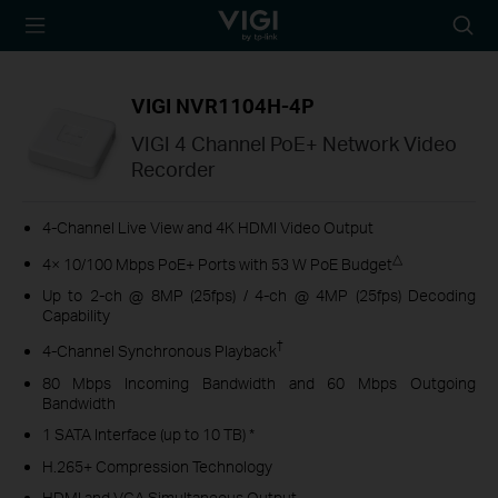
TP-Link, Reliably
Searc
Smart
icon
VIGI NVR1104H-4P
VIGI 4 Channel PoE+ Network Video
Recorder
4-Channel Live View and 4K HDMI Video Output
△
4× 10/100 Mbps PoE+ Ports with 53 W PoE Budget
Up to 2-ch @ 8MP (25fps) / 4-ch @ 4MP (25fps) Decoding
Capability
†
4-Channel Synchronous Playback
80 Mbps Incoming Bandwidth and 60 Mbps Outgoing
Bandwidth
1 SATA Interface (up to 10 TB) *
H.265+ Compression Technology
HDMI and VGA Simultaneous Output