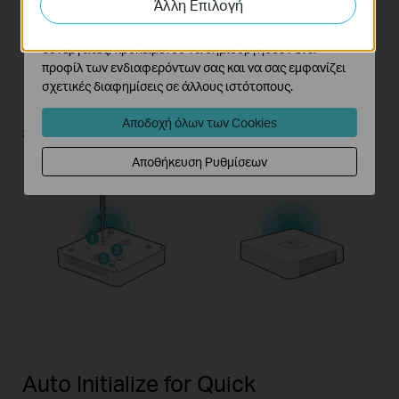
Άλλη Επιλογή
Τα διαφημιστικά cookie μπορούν να ρυθμιστούν μέσω
του ιστότοπού μας από τους διαφημιστικούς μας
συνεργάτες, προκειμένου να δημιουργήσουν ένα
προφίλ των ενδιαφερόντων σας και να σας εμφανίζει
σχετικές διαφημίσεις σε άλλους ιστότοπους.
Αποδοχή όλων των Cookies
Fasten the screws to
Reinstall the side cover.
secure the HDD, using the
Αποθήκευση Ρυθμίσεων
correct HDD screw holes.
Auto Initialize for Quick