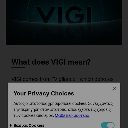
What does VIGI mean?
VIGI comes from “Vigilance”, which denotes
constant awareness and alertness necessary
Close
Your Privacy Choices
to secure premises. The name demonstrates
our commitment to providing continuous,
Αυτός ο ιστότοπος χρησιμοποιεί cookies. Συνεχίζοντας
structured watchfulness with a professional
την περιήγηση στον ιστότοπο, αποδέχεστε τις χρήσεις
and reliable security approach.
των cookies από εμάς.
Μάθε περισσότερα
.
Βασικά Cookies