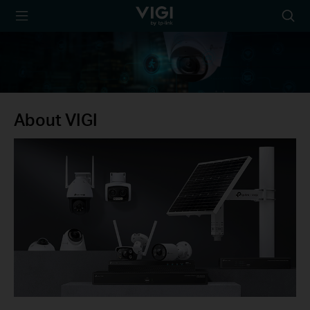
TP-Link, Reliably
Searc
Smart
icon
About VIGI