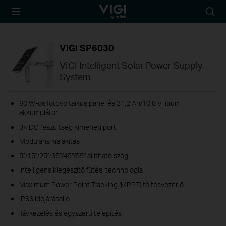
TP-Link, Reliably
Searc
Smart
icon
VIGI SP6030
VIGI Intelligent Solar Power Supply
System
60 W-os fotovoltaikus panel és 31,2 Ah/10,8 V lítium
akkumulátor
3× DC feszültség kimeneti port
Moduláris kialakítás
5°/15°/25°/35°/45°/55° állítható szög
Intelligens kiegészítő fűtési technológia
Maximum Power Point Tracking (MPPT) töltésvezérlő
IP66 Időjárásálló
Távkezelés és egyszerű telepítés