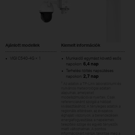
Ajánlott modellek
Kiemelt információk
VIGI C540-4G × 1
Munkaidő egymást követő esős
6,4 nap
napokon:
Terhelési töltés napsütéses
2,7 nap
napokon:
†
Az adatok a TP-Link laboratóriumi és
nyilvános meteorológiai adatain
alapulnak, amelyeket
modellszimulációval nyertek. Csak
referenciaként szolgál a hálózat
kiválasztásához. A tényleges adatok a
regionális eltérések, az évszakos
éghajlati viszonyok, a berendezések
energiafogyasztása, a napelemek
telepítési szöge és egyéb tényezők
miatt változhatnak. A pontos
információkért kérjük, tekintse meg a