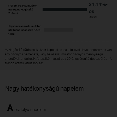
21,14%-
VIGI Smart akkumulátor
intelligens kiegészítő
os
fűtéssel
javulás
Hagyományos akkumulátor
intelligens kiegészítő fűtés
nélkül
*A kiegészítő fűtés csak akkor kapcsol be, ha a fotovoltaikus rendszernek van
egy bizonyos bemenete, vagy ha az akkumulátor bizonyos mennyiségű
energiával rendelkezik. A tesztkörnyezet egy 20°C-os öregítő dobozból és 1A
állandó áramú kisülésből állt.
Nagy hatékonyságú napelem
A
osztályú napelem