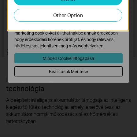
Az elemző cookie -k lehetővé teszik számunkra, hogy
elemezzük weboldalunkon végzett tevékenységeit, hogy
Other Option
javítsuk és módosítsuk webhelyünk működését.
Hirdetési partnereink a weboldalunkon keresztül
marketing cookie -kat állíthatnak be annak érdekében,
hogy érdeklődési körének profilját, és hogy releváns
hirdetéseket jelenítsen meg más webhelyeken.
Minden Cookie Elfogadása
Beállítások Mentése
Intelligens kiegészítő fűtési
technológia
A beépített intelligens akkumulátor támogatja az intelligens
kiegészítő fűtési technológiát, amely lehetővé teszi az
akkumulátor normál működését széles hőmérsékleti
tartományban.