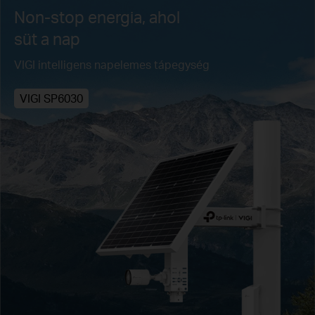
Non-stop energia, ahol
süt a nap
VIGI intelligens napelemes tápegység
VIGI SP6030