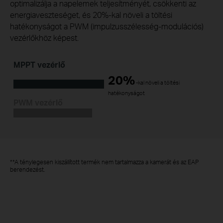
optimalizálja a napelemek teljesítményét, csökkenti az
energiaveszteséget, és 20%-kal növeli a töltési
hatékonyságot a PWM (impulzusszélesség-modulációs)
vezérlőkhöz képest.
MPPT vezérlő
20%
-kal növeli a töltési
hatékonyságot
PWM vezérlő
**A ténylegesen kiszállított termék nem tartalmazza a kamerát és az EAP
berendezést.