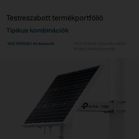
Testreszabott termékportfólió
Tipikus kombinációk
VIGI SP6030 | 4G kamerák
VIGI SP6030 | Vezeték nélküli
Bridge | Bullet kamerák