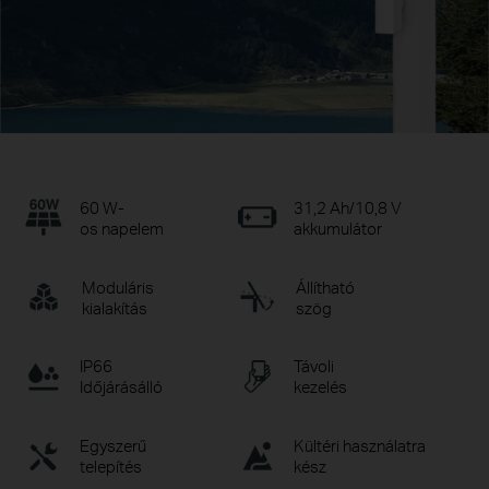
60 W-
31,2 Ah/10,8 V
os napelem
akkumulátor
Moduláris
Állítható
kialakítás
szög
IP66
Távoli
Időjárásálló
kezelés
Egyszerű
Kültéri használatra
telepítés
kész