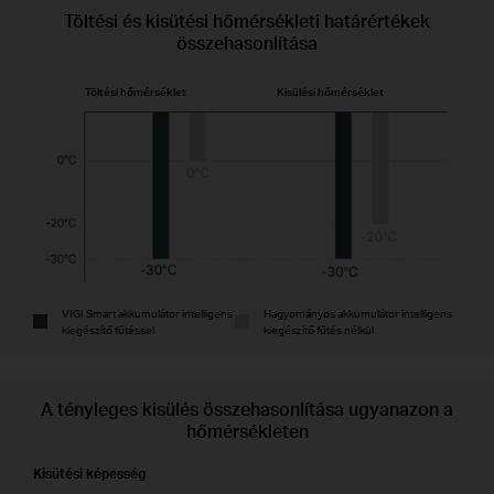
Töltési és kisütési hőmérsékleti határértékek
összehasonlítása
Töltési hőmérséklet
Kisülési hőmérséklet
VIGI Smart akkumulátor intelligens
Hagyományos akkumulátor intelligens
kiegészítő fűtéssel
kiegészítő fűtés nélkül
A tényleges kisülés összehasonlítása ugyanazon a
hőmérsékleten
Kisütési képesség