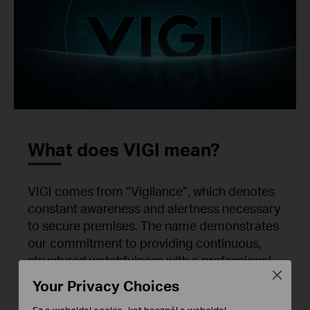
What does VIGI mean?
VIGI comes from “Vigilance”, which denotes
constant awareness and alertness necessary
to secure premises. The name demonstrates
our commitment to providing continuous,
structured watchfulness with a professional
Close
and reliable security approach.
Your Privacy Choices