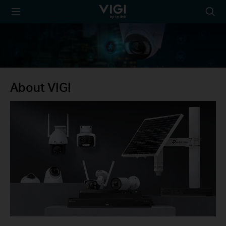
TP-Link, Reliably
Searc
Smart
icon
About VIGI