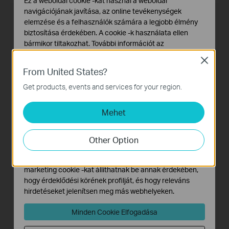
Ez a weboldal cookie -kat használ a weboldal
navigációjának javítása, az online tevékenységek
elemzése és a felhasználók számára a legjobb élmény
Why Choose VIGI?
biztosítása érdekében. A cookie -k használata ellen
bármikor tiltakozhat. További információt az
adatvédelmi irányelveinkben
talál.
Close
VIGI is standing on the shoulders of TP-Link,
From United States?
Alap Cookie-k
always moving forward. Intelligent functions
Ezek a cookie -k a webhely működéséhez szükségesek,
Get products, events and services for your region.
and world-class support combine to protect
és nem tilthatók le a rendszereiben.
your business.
Mehet
Marketing és Elemző Cookie-k
Az elemző cookie -k lehetővé teszik számunkra, hogy
elemezzük weboldalunkon végzett tevékenységeit, hogy
Other Option
javítsuk és módosítsuk webhelyünk működését.
Hirdetési partnereink a weboldalunkon keresztül
Safe
marketing cookie -kat állíthatnak be annak érdekében,
hogy érdeklődési körének profilját, és hogy releváns
VIGI protects your interests and keeps your
hirdetéseket jelenítsen meg más webhelyeken.
business safe, whether it’s your employees,
property, or data.
Minden Cookie Elfogadása