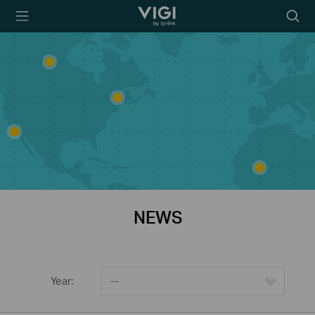
TP-Link, Reliably
Searc
Smart
icon
NEWS
Year:
--