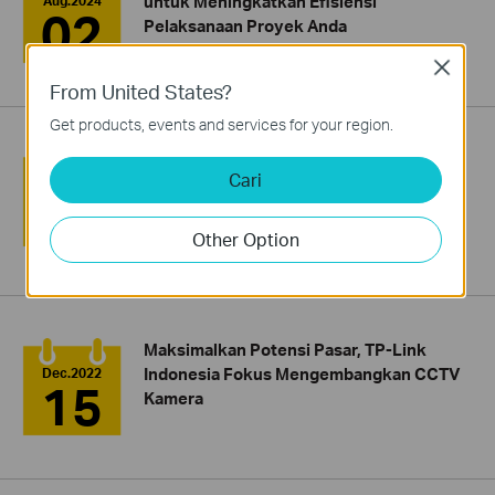
untuk Meningkatkan Efisiensi
Aug.2024
02
Pelaksanaan Proyek Anda
Close
From United States?
Get products, events and services for your region.
TP-Link Perkenalkan Solusi Jaringan dan
Cari
Pengawasan Terintegrasi Terbaru pada
Jun.2024
28
APAC Enterprise Partner Summit 2024 di
Bangkok
Other Option
Maksimalkan Potensi Pasar, TP-Link
Indonesia Fokus Mengembangkan CCTV
Dec.2022
15
Kamera