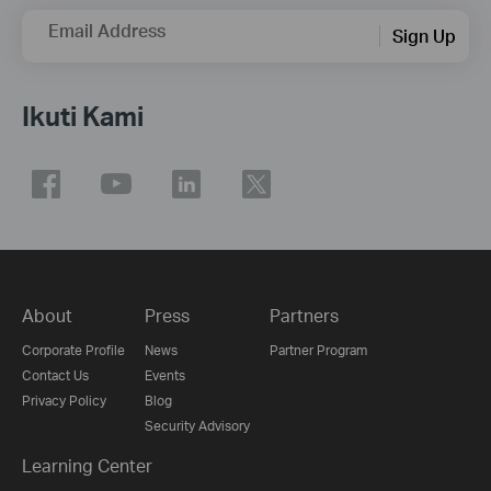
Email Address
Sign Up
Ikuti Kami
About
Press
Partners
Corporate Profile
News
Partner Program
Contact Us
Events
Privacy Policy
Blog
Security Advisory
Learning Center