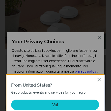
Close
Your Privacy Choices
Questo sito utilizza i cookies per migliorare l'esperienza
di navigazione, analizzare le attività online e offrire agli
utenti una migliore user experience. Puoi disattivare o
rifiutare il loro utilizzo in qualunque momento. Per
maggiori informazioni consulta la nostra
privacy policy
.
Close
Basic Cookies
From United States?
Questi cookies sono necessari per il corretto
funzionamento del sito e non possono essere disattivati
Get products, events and services for your region.
nel tuo sistema.
Vai
Analytics e Marketing Cookies
I cookies analitici ci permettono di analizzare le tue