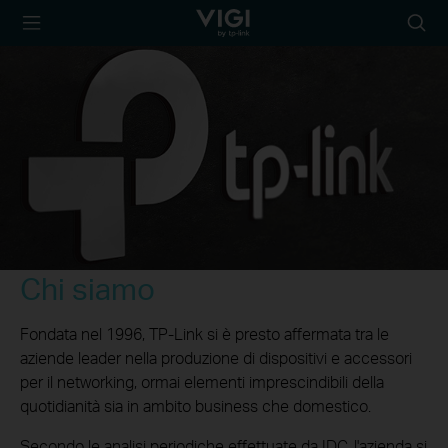
TP-Link, Reliably
Searc
Smart
icon
Chi siamo
Fondata nel 1996, TP-Link si è presto affermata tra le
aziende leader nella produzione di dispositivi e accessori
per il networking, ormai elementi imprescindibili della
quotidianità sia in ambito business che domestico.
Secondo le analisi periodiche effettuate da IDC, l'azienda si