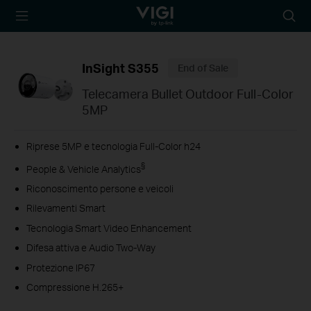
TP-Link, Reliably
Searc
Smart
icon
InSight S355
End of Sale
Telecamera Bullet Outdoor Full-Color
5MP
Riprese 5MP e tecnologia Full-Color h24
§
People & Vehicle Analytics
Riconoscimento persone e veicoli
Rilevamenti Smart
Tecnologia Smart Video Enhancement
Difesa attiva e Audio Two-Way
Protezione IP67
Compressione H.265+