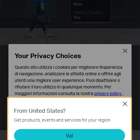
Close
Your Privacy Choices
Questo sito utilizza i cookies per migliorare l'esperienza
di navigazione, analizzare le attività online e offrire agli
utenti una migliore user experience. Puoi disattivare o
rifiutare il loro utilizzo in qualunque momento. Per
maggiori informazioni consulta la nostra
privacy policy
.
Close
Basic Cookies
From United States?
Questi cookies sono necessari per il corretto
funzionamento del sito e non possono essere disattivati
Get products, events and services for your region.
nel tuo sistema.
Vai
Analytics e Marketing Cookies