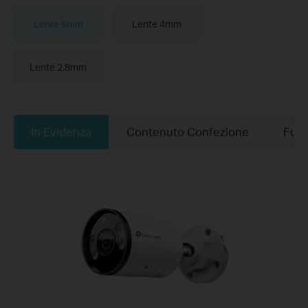
Lente 6mm
Lente 4mm
Lente 2.8mm
In Evidenza
Contenuto Confezione
Funz