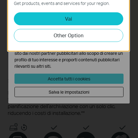
funzionamento del sito e non possono essere disattivati
Smart Video
Compatibilità
Get products, events and services for your region.
nel tuo sistema.
Coding
completa
Vai
Analytics e Marketing Cookies
I cookies analitici ci permettono di analizzare le tue
2× interfacce
Inizializzazione
attività sul nostro sito allo scopo di migliorarne le
SATA
(1 fino a
Other Option
in un click
funzionalità.
16TB)*
I marketing cookies possono essere impostati sul nostro
sito dai nostri partner pubblicitari allo scopo di creare un
profilo di tuo interesse e proporti contenuti pubblicitari
rilevanti su altri siti.
Inizializzazione del sistema con un
solo click
Accetta tutti i cookies
I VIGI NVR consentono di aggiungere rapidamente le
Salva le impostazioni
telecamere, inizializzare l’HDD* e configurare la
pianificazione dell’archiviazione con un solo clic,
riducendo i costi di installazione.**