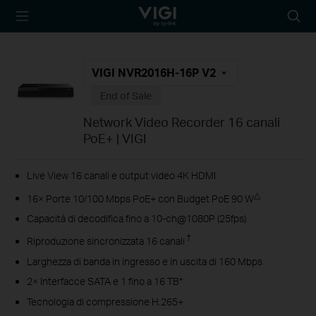
TP-Link, Reliably
Searc
Smart
icon
VIGI NVR2016H-16P V2
End of Sale
Network Video Recorder 16 canali
PoE+ | VIGI
Live View 16 canali e output video 4K HDMI
△
16× Porte 10/100 Mbps PoE+ con Budget PoE 90 W
Capacità di decodifica fino a 10-ch@1080P (25fps)
†
Riproduzione sincronizzata 16 canali
Larghezza di banda in ingresso e in uscita di 160 Mbps
2× Interfacce SATA e 1 fino a 16 TB*
Tecnologia di compressione H.265+