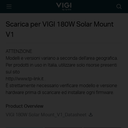
TP-Link, Reliably
Searc
Smart
icon
Scarica per
VIGI 180W Solar Mount
V1
ATTENZIONE
Modelli e versioni variano a seconda dell'area geografica.
Per prodotti in uso in Italia, utilizzare solo risorse presenti
sul sito
http://www.tp-link.it .
È strettamente necessario verificare modello e versione
hardware prima di scaricare ed installare ogni firmware.
Product Overview
VIGI 180W Solar Mount_V1_Datasheet