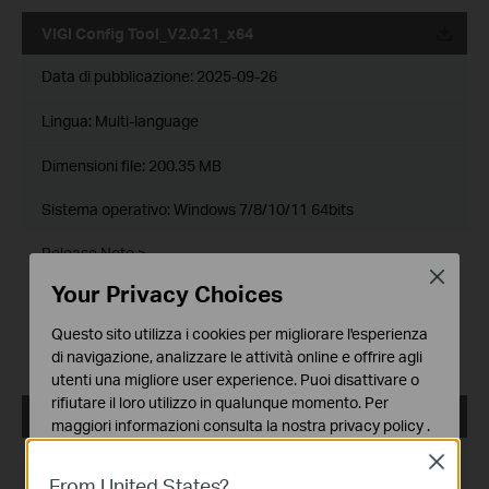
VIGI Config Tool_V2.0.21_x64
Data di pubblicazione:
2025-09-26
Lingua:
Multi-language
Dimensioni file:
200.35 MB
Sistema operativo: Windows 7/8/10/11 64bits
Release Note >
Close
Enhancements:
Your Privacy Choices
1. Adapted VIGI devices for compliance with STQC/BIS
certification.
Questo sito utilizza i cookies per migliorare l'esperienza
Bug Fixes:
di navigazione, analizzare le attività online e offrire agli
1. Fixed some minor bugs.
utenti una migliore user experience. Puoi disattivare o
rifiutare il loro utilizzo in qualunque momento. Per
VIGI Config Tool_V2.0.20_x32
maggiori informazioni consulta la nostra
privacy policy
.
Data di pubblicazione:
2025-08-28
Close
Basic Cookies
From United States?
Questi cookies sono necessari per il corretto